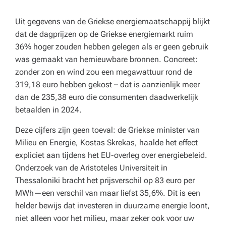
e
Uit gegevens van de Griekse energiemaatschappij blijkt
n
dat de dagprijzen op de Griekse energiemarkt ruim
z
36% hoger zouden hebben gelegen als er geen gebruik
o
was gemaakt van hernieuwbare bronnen. Concreet:
zonder zon en wind zou een megawattuur rond de
r
319,18 euro hebben gekost – dat is aanzienlijk meer
gi
dan de 235,38 euro die consumenten daadwerkelijk
betaalden in 2024.
n
st
Deze cijfers zijn geen toeval: de Griekse minister van
Milieu en Energie, Kostas Skrekas, haalde het effect
el
expliciet aan tijdens het EU-overleg over energiebeleid.
li
Onderzoek van de Aristoteles Universiteit in
Thessaloniki bracht het prijsverschil op 83 euro per
n
MWh—een verschil van maar liefst 35,6%. Dit is een
g.
helder bewijs dat investeren in duurzame energie loont,
niet alleen voor het milieu, maar zeker ook voor uw