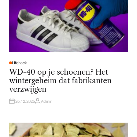
Lifehack
P
O
WD-40 op je schoenen? Het
S
T
wintergeheim dat fabrikanten
E
D
verzwijgen
I
N
26.12.2025
Admin
A
U
T
H
O
R