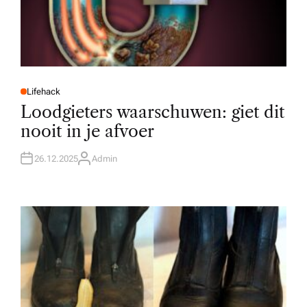
Lifehack
P
O
Loodgieters waarschuwen: giet dit
S
T
nooit in je afvoer
E
D
I
N
26.12.2025
Admin
A
U
T
H
O
R