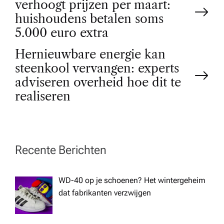
verhoogt prijzen per maart:
o
huishoudens betalen soms
5.000 euro extra
s
Hernieuwbare energie kan
t
steenkool vervangen: experts
adviseren overheid hoe dit te
n
realiseren
a
v
Recente Berichten
i
WD-40 op je schoenen? Het wintergeheim
dat fabrikanten verzwijgen
g