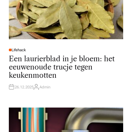
Lifehack
P
O
Een laurierblad in je bloem: het
S
T
eeuwenoude trucje tegen
E
D
keukenmotten
I
N
26.12.2025
Admin
A
U
T
H
O
R