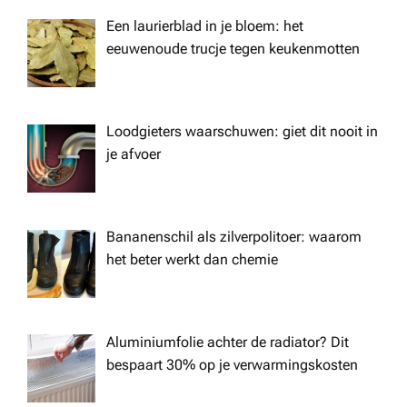
a
Een laurierblad in je bloem: het
t
eeuwenoude trucje tegen keukenmotten
i
Loodgieters waarschuwen: giet dit nooit in
o
je afvoer
n
Bananenschil als zilverpolitoer: waarom
het beter werkt dan chemie
Aluminiumfolie achter de radiator? Dit
bespaart 30% op je verwarmingskosten