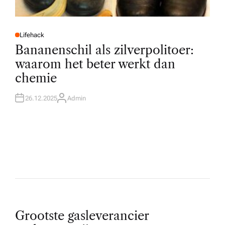
Lifehack
P
O
Bananenschil als zilverpolitoer:
S
T
waarom het beter werkt dan
E
D
chemie
I
N
26.12.2025
Admin
A
U
T
H
O
R
P
Grootste gasleverancier