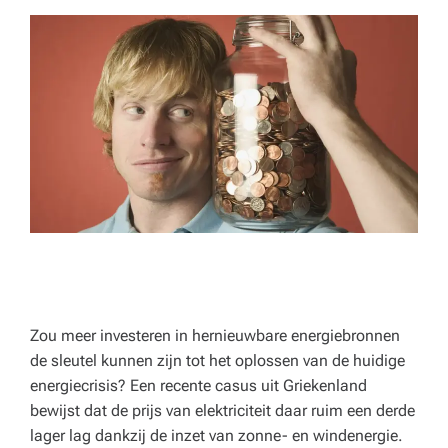
p
e
rt
a
d
v
ie
s
v
o
Zou meer investeren in hernieuwbare energiebronnen
o
de sleutel kunnen zijn tot het oplossen van de huidige
r
energiecrisis? Een recente casus uit Griekenland
bewijst dat de prijs van elektriciteit daar ruim een derde
h
lager lag dankzij de inzet van zonne- en windenergie.