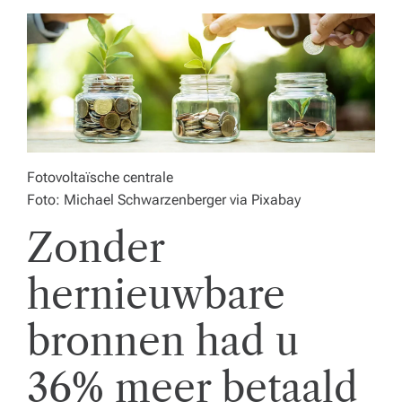
o
r
e
c
a,
o
Fotovoltaïsche centrale
n
Foto: Michael Schwarzenberger via Pixabay
d
Zonder
e
hernieuwbare
r
w
bronnen had u
ij
36% meer betaald
s