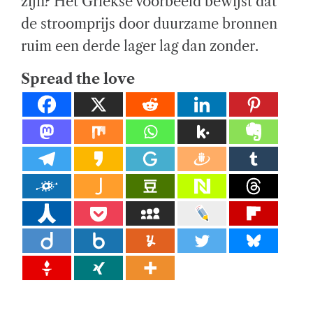
zijn? Het Griekse voorbeeld bewijst dat
E
el
A
de stroomprijs door duurzame bronnen
D
T
ij
ruim een derde lager lag dan zonder.
I
M
E
k
Spread the love
e
di
e
n
st
e
n.
E
x