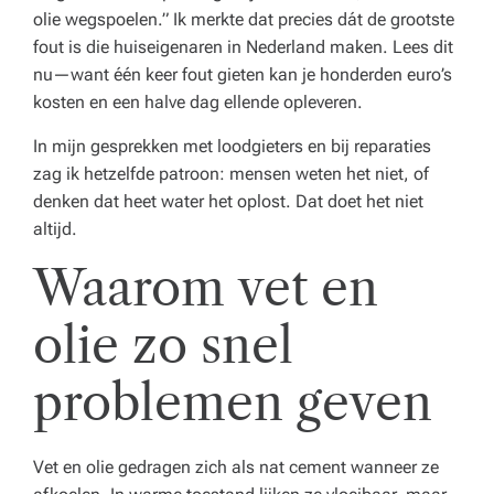
olie wegspoelen.” Ik merkte dat precies dát de grootste
el
fout is die huiseigenaren in Nederland maken. Lees dit
ij
nu—want één keer fout gieten kan je honderden euro’s
kosten en een halve dag ellende opleveren.
k
e
In mijn gesprekken met loodgieters en bij reparaties
zag ik hetzelfde patroon: mensen weten het niet, of
di
denken dat heet water het oplost. Dat doet het niet
e
altijd.
n
Waarom vet en
st
olie zo snel
e
n.
problemen geven
E
x
Vet en olie gedragen zich als nat cement wanneer ze