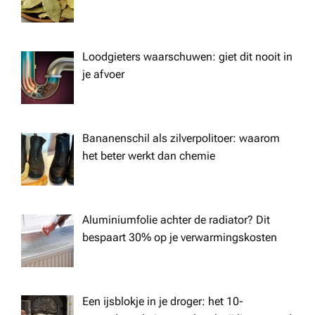
a
t
Loodgieters waarschuwen: giet dit nooit in
i
je afvoer
o
n
Bananenschil als zilverpolitoer: waarom
het beter werkt dan chemie
Aluminiumfolie achter de radiator? Dit
bespaart 30% op je verwarmingskosten
Een ijsblokje in je droger: het 10-