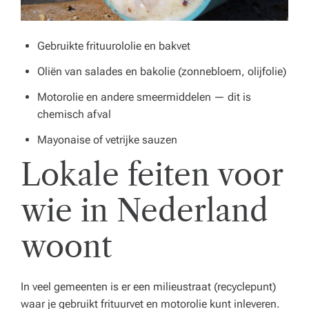
e
n
Gebruikte frituurololie en bakvet
z
Oliën van salades en bakolie (zonnebloem, olijfolie)
o
Motorolie en andere smeermiddelen — dit is
r
chemisch afval
gi
Mayonaise of vetrijke sauzen
n
Lokale feiten voor
st
wie in Nederland
el
li
woont
n
g.
In veel gemeenten is er een milieustraat (recyclepunt)
waar je gebruikt frituurvet en motorolie kunt inleveren.