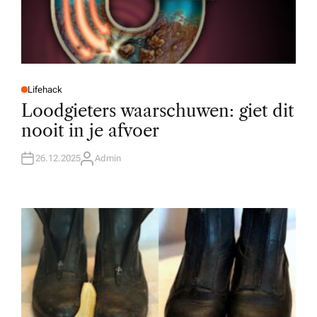
Lifehack
P
O
Loodgieters waarschuwen: giet dit
S
T
nooit in je afvoer
E
D
I
N
26.12.2025
Admin
A
U
T
H
O
R