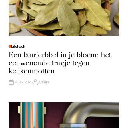
Lifehack
P
O
Een laurierblad in je bloem: het
S
T
eeuwenoude trucje tegen
E
D
keukenmotten
I
N
26.12.2025
Admin
A
U
T
H
O
R