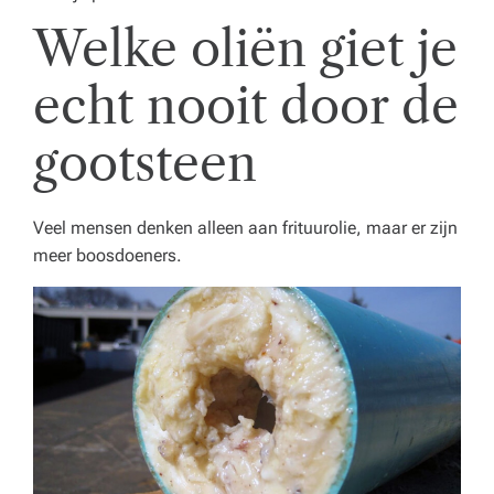
o
Welke oliën giet je
r
e
echt nooit door de
c
gootsteen
a,
o
Veel mensen denken alleen aan frituurolie, maar er zijn
n
meer boosdoeners.
d
e
r
w
ij
s