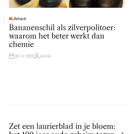
Lifehack
P
O
Bananenschil als zilverpolitoer:
S
T
waarom het beter werkt dan
E
D
chemie
I
N
26.12.2025
Admin
A
U
T
H
O
R
P
Zet een laurierblad in je bloem: