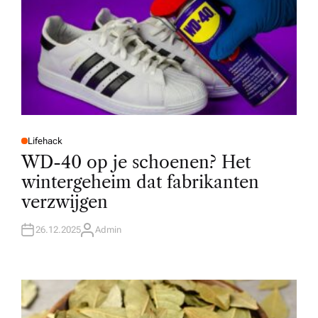
Lifehack
P
O
WD-40 op je schoenen? Het
S
T
wintergeheim dat fabrikanten
E
D
verzwijgen
I
N
26.12.2025
Admin
A
U
T
H
O
R