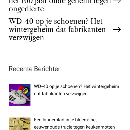
het 100 jaar oude geheim tegen
o
ongedierte
WD-40 op je schoenen? Het
s
wintergeheim dat fabrikanten
t
verzwijgen
n
a
Recente Berichten
v
WD-40 op je schoenen? Het wintergeheim
dat fabrikanten verzwijgen
i
g
Een laurierblad in je bloem: het
eeuwenoude trucje tegen keukenmotten