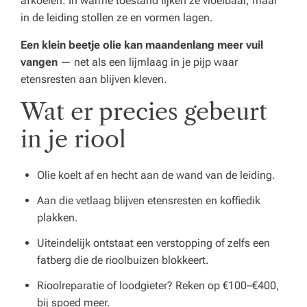
p
afkoelen. In warme toestand lijken ze vloeibaar, maar
in de leiding stollen ze en vormen lagen.
e
Een klein beetje olie kan maandenlang meer vuil
rt
vangen
— net als een lijmlaag in je pijp waar
a
etensresten aan blijven kleven.
d
Wat er precies gebeurt
v
in je riool
ie
s
Olie koelt af en hecht aan de wand van de leiding.
v
Aan die vetlaag blijven etensresten en koffiedik
o
plakken.
o
Uiteindelijk ontstaat een verstopping of zelfs een
fatberg die de rioolbuizen blokkeert.
r
Rioolreparatie of loodgieter? Reken op €100–€400,
h
bij spoed meer.