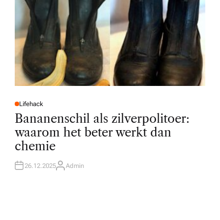
Lifehack
P
O
Bananenschil als zilverpolitoer:
S
T
waarom het beter werkt dan
E
D
chemie
I
N
26.12.2025
Admin
A
U
T
H
O
R