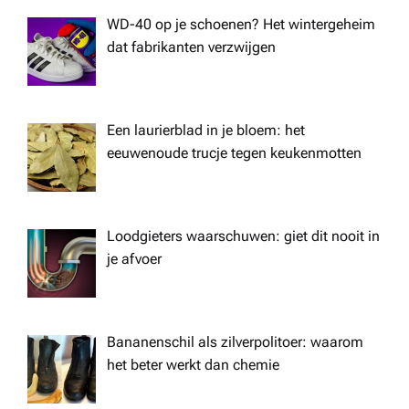
WD-40 op je schoenen? Het wintergeheim
i
dat fabrikanten verzwijgen
g
a
Een laurierblad in je bloem: het
eeuwenoude trucje tegen keukenmotten
t
i
Loodgieters waarschuwen: giet dit nooit in
je afvoer
o
n
Bananenschil als zilverpolitoer: waarom
het beter werkt dan chemie