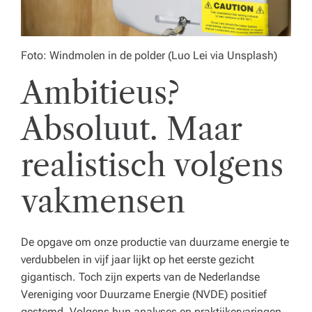
e
n
Foto: Windmolen in de polder (Luo Lei via Unsplash)
z
o
Ambitieus?
r
Absoluut. Maar
gi
realistisch volgens
n
st
vakmensen
el
li
De opgave om onze productie van duurzame energie te
n
verdubbelen in vijf jaar lijkt op het eerste gezicht
g.
gigantisch. Toch zijn experts van de Nederlandse
Vereniging voor Duurzame Energie (NVDE) positief
gestemd. Volgens hun analyses en praktijkervaringen