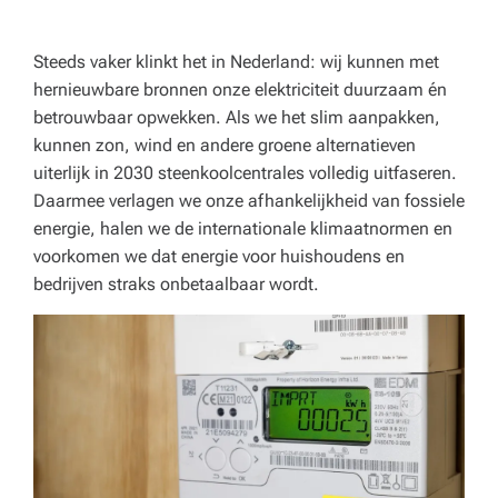
o
r
Steeds vaker klinkt het in Nederland: wij kunnen met
e
hernieuwbare bronnen onze elektriciteit duurzaam én
betrouwbaar opwekken. Als we het slim aanpakken,
c
kunnen zon, wind en andere groene alternatieven
a,
uiterlijk in 2030 steenkoolcentrales volledig uitfaseren.
o
Daarmee verlagen we onze afhankelijkheid van fossiele
energie, halen we de internationale klimaatnormen en
n
voorkomen we dat energie voor huishoudens en
d
bedrijven straks onbetaalbaar wordt.
e
r
w
ij
s