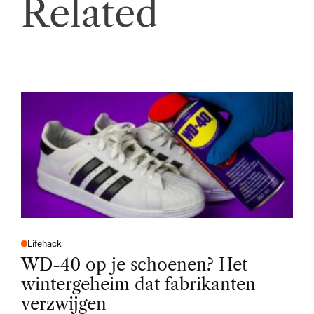
Related
Lifehack
P
O
WD-40 op je schoenen? Het
S
T
wintergeheim dat fabrikanten
E
D
verzwijgen
I
N