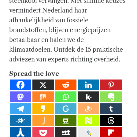
steenkool vervangen. Met slimme keuzes
E
el
A
vermindert Nederland haar
D
T
ij
afhankelijkheid van fossiele
I
M
E
k
brandstoffen, blijven energieprijzen
betaalbaar en halen we de
e
klimaatdoelen. Ontdek de 15 praktische
di
adviezen van experts richting overheid.
e
n
Spread the love
st
e
n.
E
x