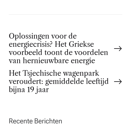
P
Oplossingen voor de
energiecrisis? Het Griekse
o
voorbeeld toont de voordelen
van hernieuwbare energie
s
Het Tsjechische wagenpark
t
veroudert: gemiddelde leeftijd
bijna 19 jaar
n
a
Recente Berichten
v