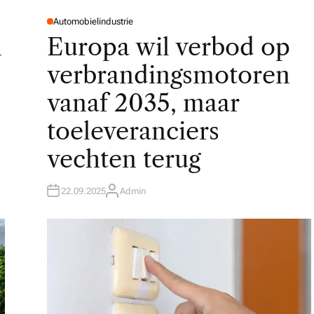
Automobielindustrie
P
O
n
Europa wil verbod op
S
T
E
verbrandingsmotoren
D
I
N
vanaf 2035, maar
toeleveranciers
vechten terug
22.09.2025
Admin
A
U
T
H
O
R