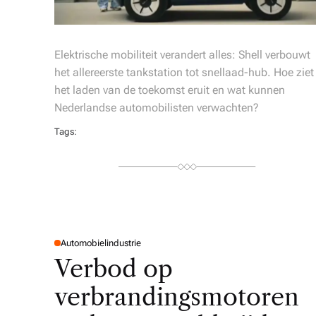
Elektrische mobiliteit verandert alles: Shell verbouwt
het allereerste tankstation tot snellaad-hub. Hoe ziet
het laden van de toekomst eruit en wat kunnen
Nederlandse automobilisten verwachten?
Tags:
Automobielindustrie
P
O
Verbod op
S
T
E
verbrandingsmotoren
D
I
N