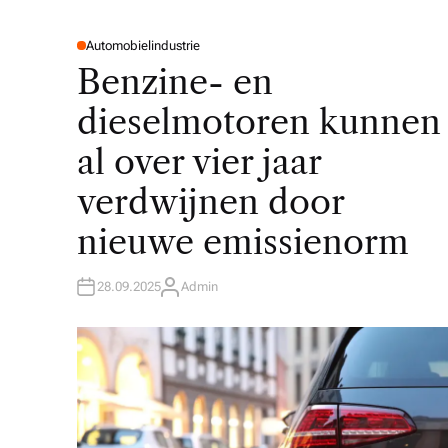
Automobielindustrie
P
O
Benzine- en
S
T
E
dieselmotoren kunnen
D
I
N
al over vier jaar
verdwijnen door
nieuwe emissienorm
28.09.2025
Admin
A
U
T
H
O
R