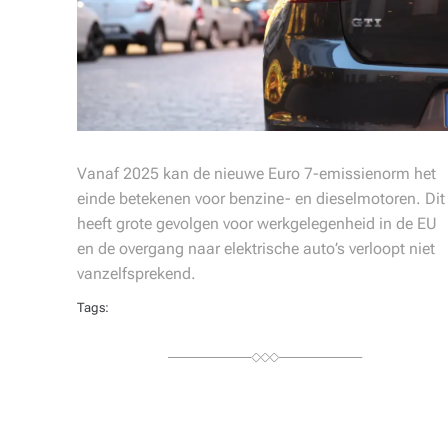
Vanaf 2025 kan de nieuwe Euro 7-emissienorm het
einde betekenen voor benzine- en dieselmotoren. Dit
heeft grote gevolgen voor werkgelegenheid in de EU
en de overgang naar elektrische auto’s verloopt niet
vanzelfsprekend.
Tags: