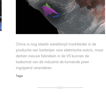
China is nog steeds wereldwijd marktleider in de
productie van batterijen voor elektrische auto’s, maar
dertien nieuwe fabrieken in de VS kunnen de
toekomst van de industrie de komende jaren
ingrijpend veranderen.
Tags: