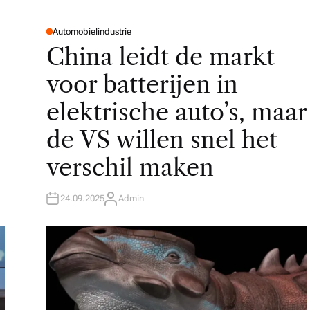
Automobielindustrie
P
O
China leidt de markt
S
T
E
voor batterijen in
D
I
N
elektrische auto’s, maar
de VS willen snel het
verschil maken
24.09.2025
Admin
A
U
T
H
O
R