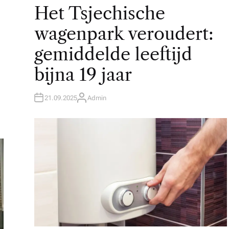
O
Het Tsjechische
S
T
E
wagenpark veroudert:
D
I
N
gemiddelde leeftijd
bijna 19 jaar
21.09.2025
Admin
A
U
T
H
O
R