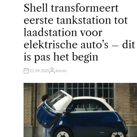
O
Shell transformeert
S
T
E
eerste tankstation tot
D
I
N
laadstation voor
elektrische auto’s – dit
is pas het begin
22.09.2025
Admin
A
U
T
H
O
R