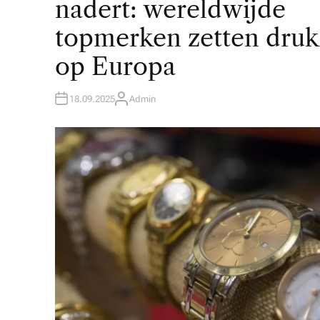
nadert: wereldwijde
topmerken zetten druk
op Europa
18.09.2025
Admin
A
U
T
H
O
R