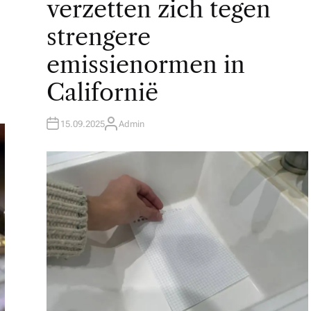
verzetten zich tegen
strengere
emissienormen in
Californië
15.09.2025
Admin
A
U
T
H
O
R