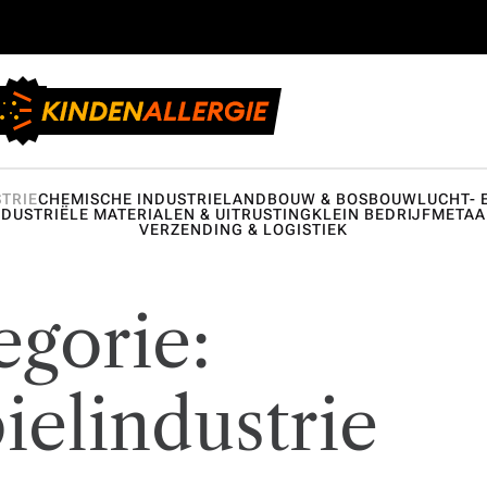
TRIE
CHEMISCHE INDUSTRIE
LANDBOUW & BOSBOUW
LUCHT- 
NDUSTRIËLE MATERIALEN & UITRUSTING
KLEIN BEDRIJF
METAA
VERZENDING & LOGISTIEK
egorie:
elindustrie