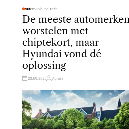
Automobielindustrie
P
O
De meeste automerke
S
T
E
worstelen met
D
I
N
chiptekort, maar
Hyundai vond dé
oplossing
23.09.2025
Admin
A
U
T
H
O
R