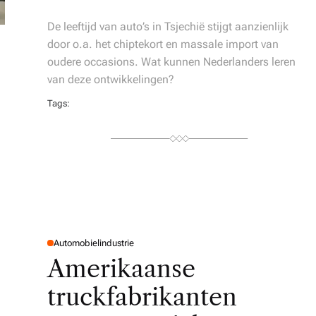
De leeftijd van auto’s in Tsjechië stijgt aanzienlijk
door o.a. het chiptekort en massale import van
oudere occasions. Wat kunnen Nederlanders leren
van deze ontwikkelingen?
Tags:
Automobielindustrie
P
O
Amerikaanse
S
T
E
truckfabrikanten
D
I
N