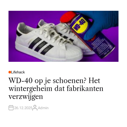
Lifehack
P
O
WD-40 op je schoenen? Het
S
T
wintergeheim dat fabrikanten
E
D
verzwijgen
I
N
26.12.2025
Admin
A
U
T
H
O