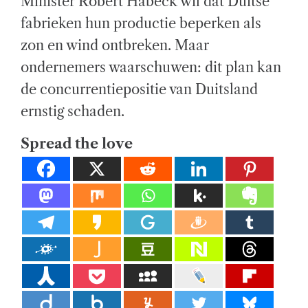
Minister Robert Habeck wil dat Duitse
R
A
el
T
fabrieken hun productie beperken als
E
D
ij
zon en wind ontbreken. Maar
R
E
A
k
ondernemers waarschuwen: dit plan kan
D
T
de concurrentiepositie van Duitsland
e
I
M
E
ernstig schaden.
di
e
Spread the love
n
st
e
n.
E
x