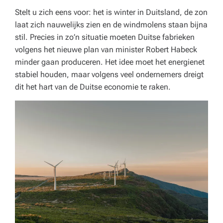
o
Stelt u zich eens voor: het is winter in Duitsland, de zon
r
laat zich nauwelijks zien en de windmolens staan bijna
e
stil. Precies in zo’n situatie moeten Duitse fabrieken
volgens het nieuwe plan van minister Robert Habeck
c
minder gaan produceren. Het idee moet het energienet
a,
stabiel houden, maar volgens veel ondernemers dreigt
dit het hart van de Duitse economie te raken.
o
n
d
e
r
w
ij
s