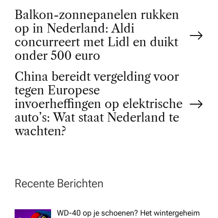
P
Balkon-zonnepanelen rukken
op in Nederland: Aldi
o
concurreert met Lidl en duikt
onder 500 euro
s
China bereidt vergelding voor
t
tegen Europese
invoerheffingen op elektrische
n
auto’s: Wat staat Nederland te
wachten?
a
v
Recente Berichten
i
WD-40 op je schoenen? Het wintergeheim