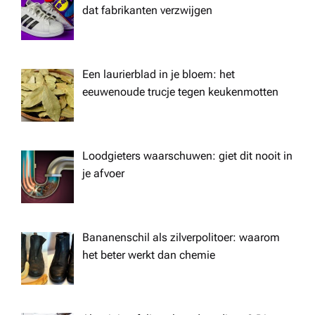
g
dat fabrikanten verzwijgen
a
t
Een laurierblad in je bloem: het
eeuwenoude trucje tegen keukenmotten
i
o
Loodgieters waarschuwen: giet dit nooit in
je afvoer
n
Bananenschil als zilverpolitoer: waarom
het beter werkt dan chemie