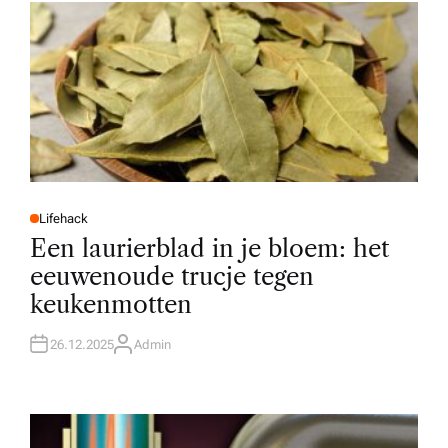
R
Lifehack
P
O
Een laurierblad in je bloem: het
S
T
eeuwenoude trucje tegen
E
D
keukenmotten
I
N
26.12.2025
Admin
A
U
T
H
O
R