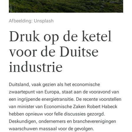
e
n
Afbeelding: Unsplash
z
Druk op de ketel
o
r
voor de Duitse
gi
industrie
n
st
Duitsland, vaak gezien als het economische
el
zwaartepunt van Europa, staat aan de vooravond van
li
een ingrijpende energietransitie. De recente voorstellen
n
van minister van Economische Zaken Robert Habeck
hebben opnieuw voor felle discussies gezorgd.
g.
Deskundigen, ondernemers en brancheverenigingen
waarschuwen massaal voor de gevolgen.