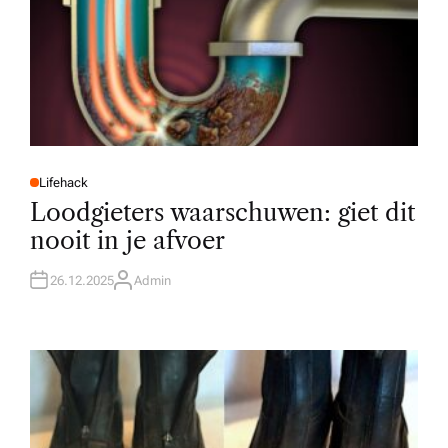
Lifehack
P
O
Loodgieters waarschuwen: giet dit
S
T
nooit in je afvoer
E
D
I
N
26.12.2025
Admin
A
U
T
H
O
R