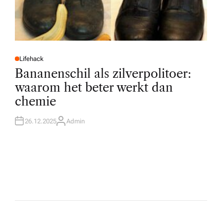
Lifehack
P
O
Bananenschil als zilverpolitoer:
S
T
waarom het beter werkt dan
E
D
chemie
I
N
26.12.2025
Admin
A
U
T
H
O
R