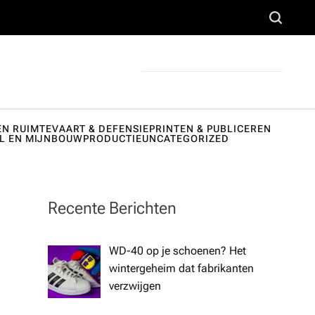
voor
S
e
horeca,
a
onderwijs
r
en
c
h
zorginstell
EN RUIMTEVAART & DEFENSIE
PRINTEN & PUBLICEREN
L EN MIJNBOUW
PRODUCTIE
UNCATEGORIZED
ing.
Recente Berichten
WD-40 op je schoenen? Het
wintergeheim dat fabrikanten
verzwijgen