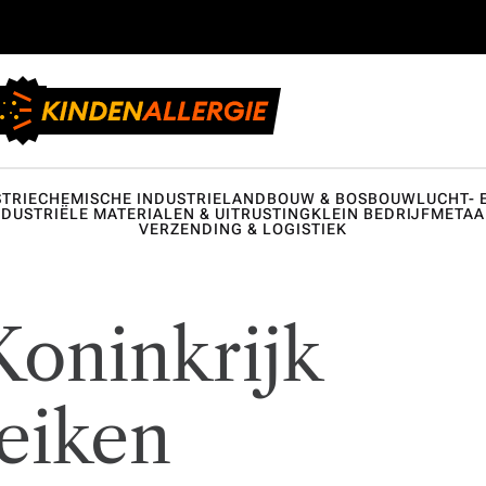
TRIE
CHEMISCHE INDUSTRIE
LANDBOUW & BOSBOUW
LUCHT- 
NDUSTRIËLE MATERIALEN & UITRUSTING
KLEIN BEDRIJF
METAA
VERZENDING & LOGISTIEK
Koninkrijk
eiken