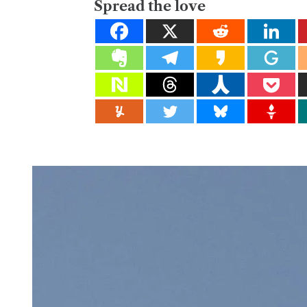
Spread the love
M
E