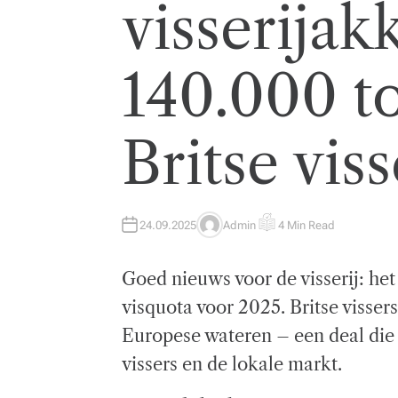
visserijak
140.000 to
Britse vis
24.09.2025
Admin
4 Min Read
A
E
U
S
T
T
H
I
Goed nieuws voor de visserij: het
O
M
R
A
T
visquota voor 2025. Britse visser
E
D
Europese wateren – een deal die
R
E
A
vissers en de lokale markt.
D
T
I