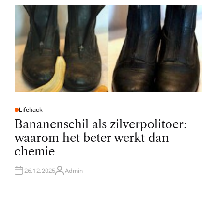
R
Lifehack
P
O
Bananenschil als zilverpolitoer:
S
T
waarom het beter werkt dan
E
D
chemie
I
N
26.12.2025
Admin
A
U
T
H
O
R