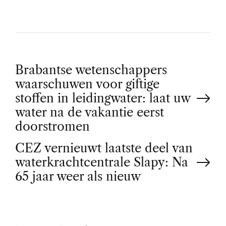
P
Brabantse wetenschappers
waarschuwen voor giftige
o
stoffen in leidingwater: laat uw
water na de vakantie eerst
s
doorstromen
t
CEZ vernieuwt laatste deel van
waterkrachtcentrale Slapy: Na
n
65 jaar weer als nieuw
a