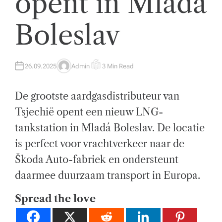
opent in Mladá
t
Boleslav
w
ik
k
26.09.2025
Admin
3 Min Read
A
E
U
S
el
T
T
H
I
De grootste aardgasdistributeur van
O
M
i
R
A
T
Tsjechië opent een nieuw LNG-
n
E
D
tankstation in Mladá Boleslav. De locatie
R
g
E
A
is perfect voor vrachtverkeer naar de
D
e
T
Škoda Auto-fabriek en ondersteunt
I
n
M
E
daarmee duurzaam transport in Europa.
z
Spread the love
a
k