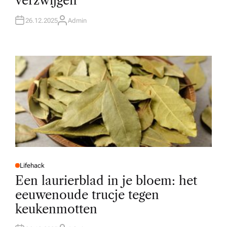
verzwijgen
N
26.12.2025
Admin
A
U
T
H
O
R
Lifehack
P
O
Een laurierblad in je bloem: het
S
T
eeuwenoude trucje tegen
E
D
keukenmotten
I
N