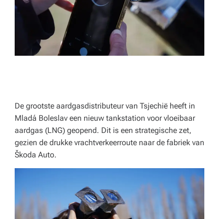
p
e
rt
a
d
v
ie
De grootste aardgasdistributeur van Tsjechië heeft in
Mladá Boleslav een nieuw tankstation voor vloeibaar
s
aardgas (LNG) geopend. Dit is een strategische zet,
v
gezien de drukke vrachtverkeerroute naar de fabriek van
o
Škoda Auto.
o
r
h