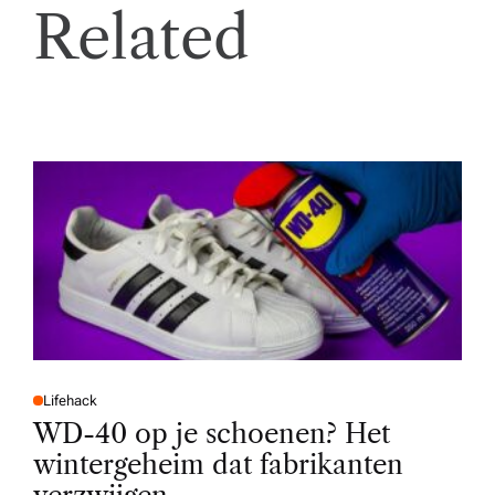
Related
Lifehack
P
O
WD-40 op je schoenen? Het
S
T
wintergeheim dat fabrikanten
E
D
I