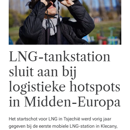
o
r
e
c
a,
LNG-tankstation
o
n
sluit aan bij
d
logistieke hotspots
e
r
in Midden-Europa
w
ij
Het startschot voor LNG in Tsjechië werd vorig jaar
s
gegeven bij de eerste mobiele LNG-station in Klecany,