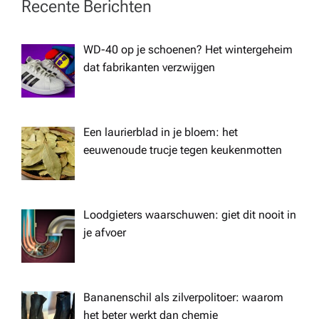
v
Recente Berichten
i
WD-40 op je schoenen? Het wintergeheim
dat fabrikanten verzwijgen
g
a
Een laurierblad in je bloem: het
t
eeuwenoude trucje tegen keukenmotten
i
Loodgieters waarschuwen: giet dit nooit in
o
je afvoer
n
Bananenschil als zilverpolitoer: waarom
het beter werkt dan chemie