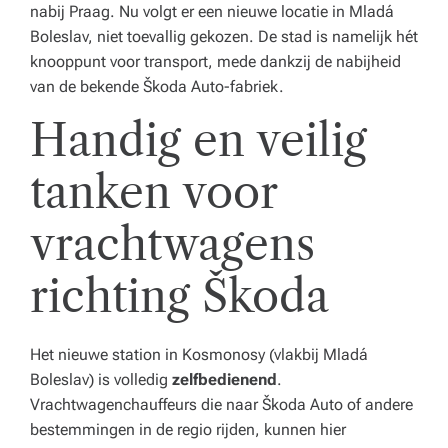
e
nabij Praag. Nu volgt er een nieuwe locatie in Mladá
Boleslav, niet toevallig gekozen. De stad is namelijk hét
n
knooppunt voor transport, mede dankzij de nabijheid
z
van de bekende Škoda Auto-fabriek.
o
Handig en veilig
r
tanken voor
gi
n
vrachtwagens
st
richting Škoda
el
li
Het nieuwe station in Kosmonosy (vlakbij Mladá
n
Boleslav) is volledig
zelfbedienend
.
g.
Vrachtwagenchauffeurs die naar Škoda Auto of andere
bestemmingen in de regio rijden, kunnen hier