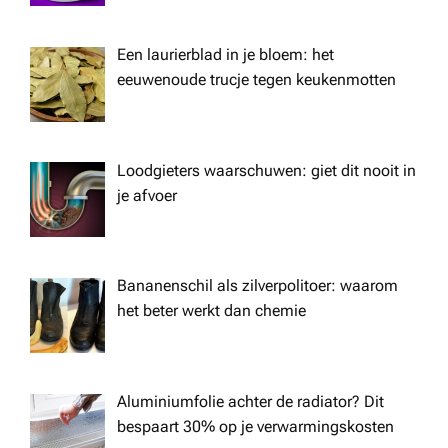
a
t
Een laurierblad in je bloem: het
eeuwenoude trucje tegen keukenmotten
i
o
Loodgieters waarschuwen: giet dit nooit in
je afvoer
n
Bananenschil als zilverpolitoer: waarom
het beter werkt dan chemie
Aluminiumfolie achter de radiator? Dit
bespaart 30% op je verwarmingskosten