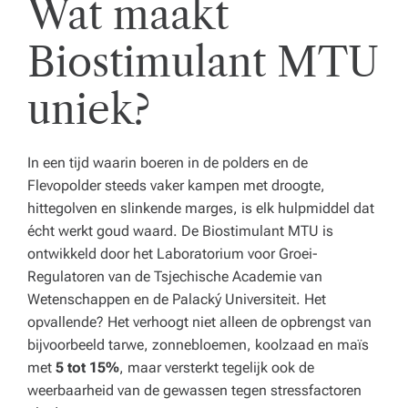
Wat maakt
e
n
Biostimulant MTU
z
uniek?
o
r
In een tijd waarin boeren in de polders en de
gi
Flevopolder steeds vaker kampen met droogte,
n
hittegolven en slinkende marges, is elk hulpmiddel dat
écht werkt goud waard. De Biostimulant MTU is
st
ontwikkeld door het Laboratorium voor Groei-
el
Regulatoren van de Tsjechische Academie van
li
Wetenschappen en de Palacký Universiteit. Het
opvallende? Het verhoogt niet alleen de opbrengst van
n
bijvoorbeeld tarwe, zonnebloemen, koolzaad en maïs
g.
met
5 tot 15%
, maar versterkt tegelijk ook de
weerbaarheid van de gewassen tegen stressfactoren