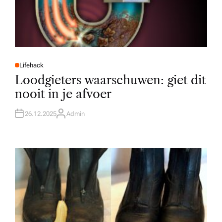
Lifehack
P
O
Loodgieters waarschuwen: giet dit
S
T
nooit in je afvoer
E
D
I
N
26.12.2025
Admin
A
U
T
H
O
R