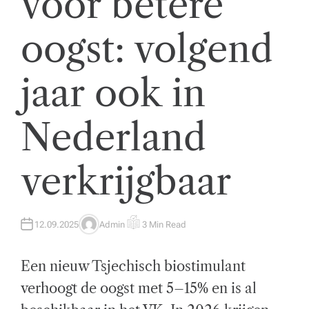
voor betere
t
oogst: volgend
w
ik
jaar ook in
k
el
Nederland
i
n
verkrijgbaar
g
e
12.09.2025
Admin
3 Min Read
A
E
n
U
S
T
T
z
H
I
Een nieuw Tsjechisch biostimulant
O
M
R
A
a
T
verhoogt de oogst met 5–15% en is al
E
D
k
R