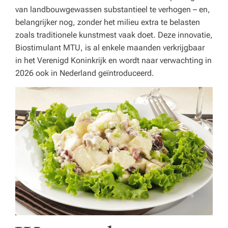
o
van landbouwgewassen substantieel te verhogen – en,
r
belangrijker nog, zonder het milieu extra te belasten
zoals traditionele kunstmest vaak doet. Deze innovatie,
e
Biostimulant MTU, is al enkele maanden verkrijgbaar
c
in het Verenigd Koninkrijk en wordt naar verwachting in
2026 ook in Nederland geïntroduceerd.
a,
o
n
d
e
r
w
ij
s