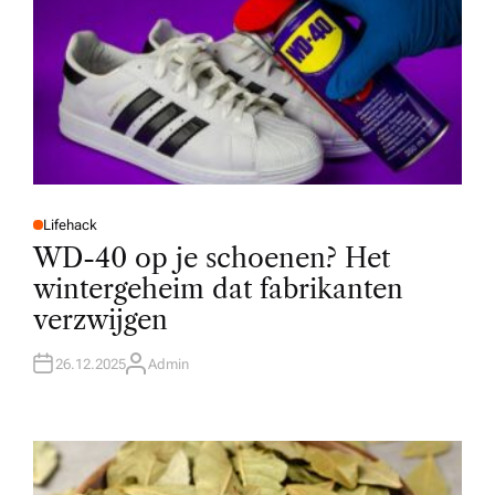
Lifehack
P
O
WD-40 op je schoenen? Het
S
T
wintergeheim dat fabrikanten
E
D
verzwijgen
I
N
26.12.2025
Admin
A
U
T
H
O
R