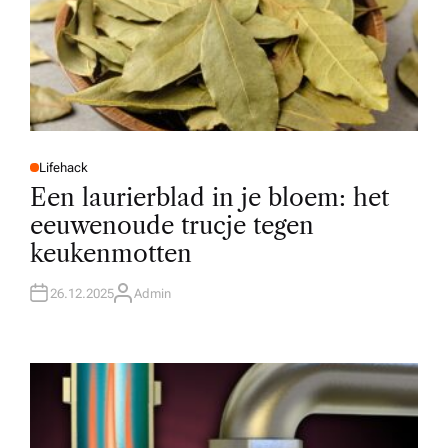
Lifehack
P
O
Een laurierblad in je bloem: het
S
T
eeuwenoude trucje tegen
E
D
keukenmotten
I
N
26.12.2025
Admin
A
U
T
H
O
R