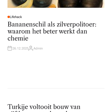
Lifehack
P
O
Bananenschil als zilverpolitoer:
S
T
waarom het beter werkt dan
E
D
chemie
I
N
26.12.2025
Admin
A
U
T
H
O
R
P
Turkije voltooit bouw van