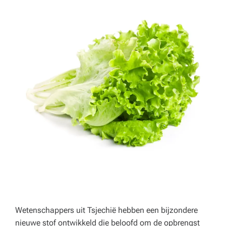
p
e
rt
a
d
v
ie
s
v
o
o
r
Wetenschappers uit Tsjechië hebben een bijzondere
h
nieuwe stof ontwikkeld die beloofd om de opbrengst