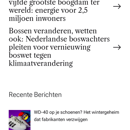
vijfde grootste boogdam ter
o
wereld: energie voor 2,5
miljoen inwoners
s
Bossen veranderen, wetten
t
ook: Nederlandse boswachters
pleiten voor vernieuwing
n
boswet tegen
klimaatverandering
a
v
Recente Berichten
i
WD-40 op je schoenen? Het wintergeheim
g
dat fabrikanten verzwijgen