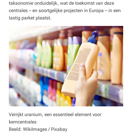
o
taksonomie onduidelijk, wat de toekomst van deze
centrales – en soortgelijke projecten in Europa – in een
r
lastig parket plaatst.
e
c
a,
o
n
d
e
r
w
Verrijkt uranium, een essentieel element voor
ij
kerncentrales
s
Beeld: WikiImages / Pixabay