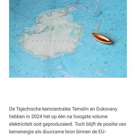
p
e
rt
a
d
v
ie
s
v
o
o
De Tsjechische kerncentrales Temelín en Dukovany
r
hebben in 2024 het op één na hoogste volume
elektriciteit ooit geproduceerd. Toch blijft de positie van
h
kernenergie als duurzame bron binnen de EU-