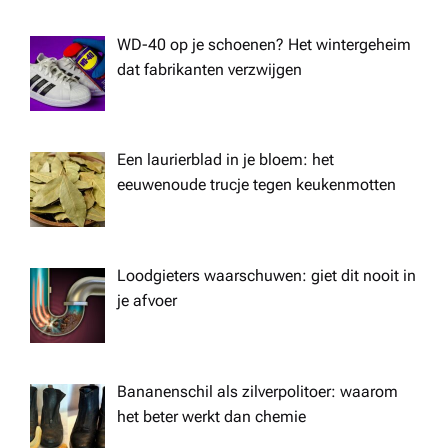
i
WD-40 op je schoenen? Het wintergeheim
dat fabrikanten verzwijgen
g
a
Een laurierblad in je bloem: het
t
eeuwenoude trucje tegen keukenmotten
i
Loodgieters waarschuwen: giet dit nooit in
o
je afvoer
n
Bananenschil als zilverpolitoer: waarom
het beter werkt dan chemie