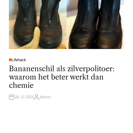
Lifehack
P
O
Bananenschil als zilverpolitoer:
S
T
waarom het beter werkt dan
E
D
chemie
I
N
26.12.2025
Admin
A
U
T
H
O
R