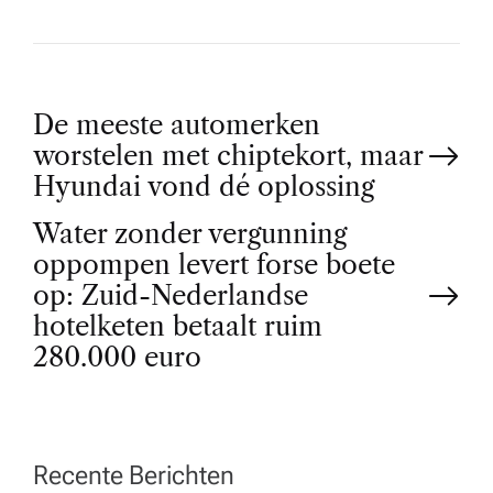
P
De meeste automerken
worstelen met chiptekort, maar
o
Hyundai vond dé oplossing
Water zonder vergunning
s
oppompen levert forse boete
t
op: Zuid-Nederlandse
hotelketen betaalt ruim
n
280.000 euro
a
v
Recente Berichten