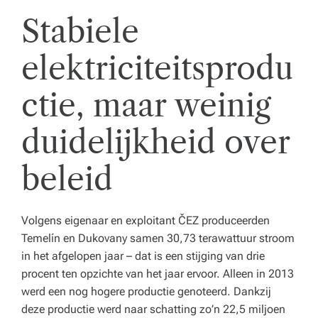
e
Stabiele
n
elektriciteitsprodu
z
o
ctie, maar weinig
r
duidelijkheid over
gi
n
beleid
st
el
Volgens eigenaar en exploitant ČEZ produceerden
li
Temelín en Dukovany samen 30,73 terawattuur stroom
in het afgelopen jaar – dat is een stijging van drie
n
procent ten opzichte van het jaar ervoor. Alleen in 2013
g.
werd een nog hogere productie genoteerd. Dankzij
deze productie werd naar schatting zo’n 22,5 miljoen