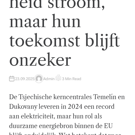
heid stroom,
t
maar hun
w
ik
toekomst blijft
k
el
onzeker
i
n
g
23.09.2025
Admin
3 Min Read
A
E
U
S
T
T
e
H
I
De Tsjechische kerncentrales Temelín en
O
M
n
R
A
T
Dukovany leveren in 2024 een record
E
z
D
aan elektriciteit, maar hun rol als
R
E
a
A
duurzame energiebron binnen de EU
D
T
k