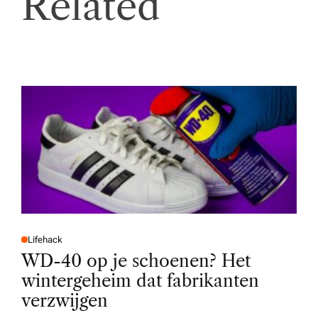
Related
Lifehack
P
O
WD-40 op je schoenen? Het
S
T
wintergeheim dat fabrikanten
E
D
verzwijgen
I
N