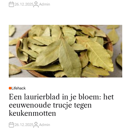
26.12.2025
Admin
A
U
T
H
O
R
Lifehack
P
O
Een laurierblad in je bloem: het
S
T
eeuwenoude trucje tegen
E
D
keukenmotten
I
N
26.12.2025
Admin
A
U