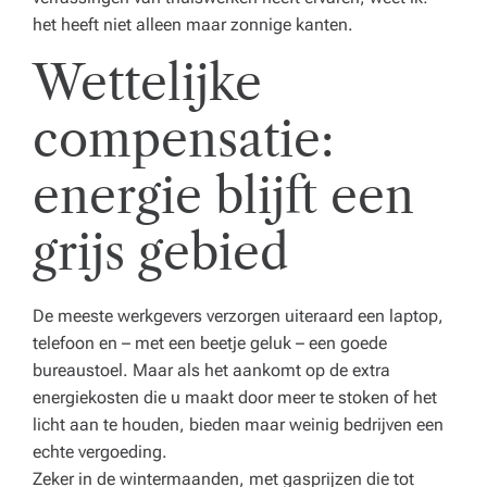
e
het heeft niet alleen maar zonnige kanten.
n
Wettelijke
z
compensatie:
o
r
energie blijft een
gi
grijs gebied
n
st
De meeste werkgevers verzorgen uiteraard een laptop,
el
telefoon en – met een beetje geluk – een goede
li
bureaustoel. Maar als het aankomt op de extra
n
energiekosten die u maakt door meer te stoken of het
licht aan te houden, bieden maar weinig bedrijven een
g.
echte vergoeding.
Zeker in de wintermaanden, met gasprijzen die tot