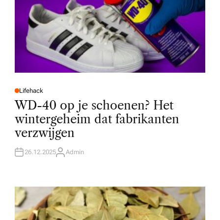
Lifehack
P
O
WD-40 op je schoenen? Het
S
T
wintergeheim dat fabrikanten
E
D
verzwijgen
I
N
26.12.2025
Admin
A
U
T
H
O
R