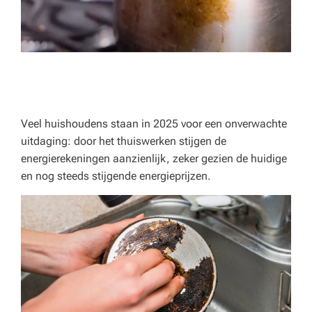
p
e
rt
a
d
v
Veel huishoudens staan in 2025 voor een onverwachte
uitdaging: door het thuiswerken stijgen de
ie
energierekeningen aanzienlijk, zeker gezien de huidige
s
en nog steeds stijgende energieprijzen.
v
o
o
r
h