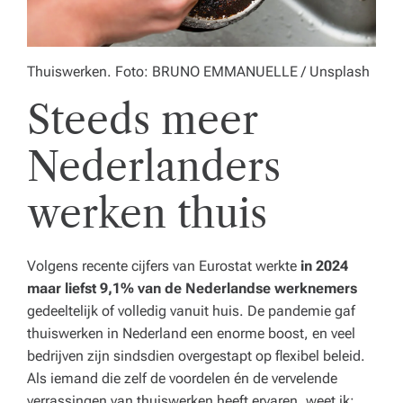
o
r
e
Thuiswerken. Foto: BRUNO EMMANUELLE / Unsplash
c
Steeds meer
a,
Nederlanders
o
n
werken thuis
d
e
Volgens recente cijfers van Eurostat werkte
in 2024
r
maar liefst 9,1% van de Nederlandse werknemers
gedeeltelijk of volledig vanuit huis. De pandemie gaf
w
thuiswerken in Nederland een enorme boost, en veel
ij
bedrijven zijn sindsdien overgestapt op flexibel beleid.
Als iemand die zelf de voordelen én de vervelende
s
verrassingen van thuiswerken heeft ervaren, weet ik: