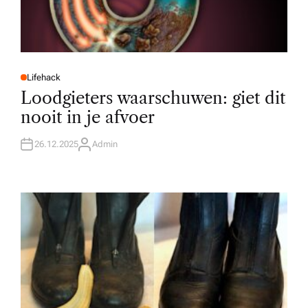
Lifehack
P
O
Loodgieters waarschuwen: giet dit
S
T
nooit in je afvoer
E
D
I
N
26.12.2025
Admin
A
U
T
H
O
R