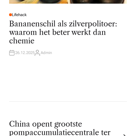
Lifehack
P
O
Bananenschil als zilverpolitoer:
S
T
waarom het beter werkt dan
E
D
chemie
I
N
26.12.2025
Admin
A
U
T
H
O
R
P
China opent grootste
pompaccumulatiecentrale ter