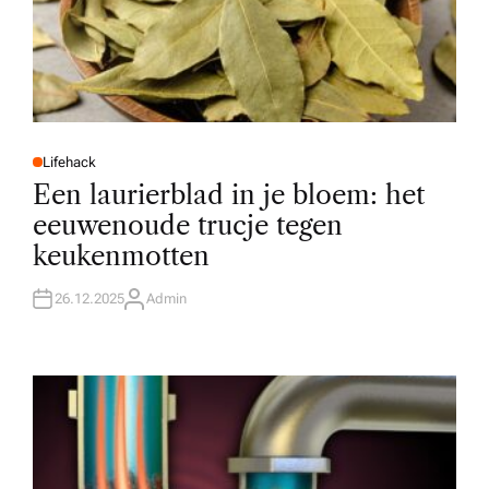
Lifehack
P
O
Een laurierblad in je bloem: het
S
T
eeuwenoude trucje tegen
E
D
keukenmotten
I
N
26.12.2025
Admin
A
U
T
H
O
R