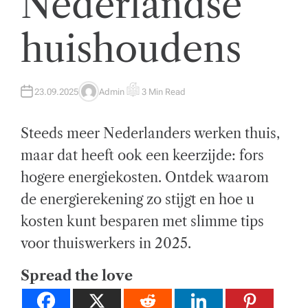
Nederlandse
t
huishoudens
w
ik
k
23.09.2025
Admin
3 Min Read
A
E
U
S
el
T
T
H
I
Steeds meer Nederlanders werken thuis,
O
M
i
R
A
T
maar dat heeft ook een keerzijde: fors
n
E
D
hogere energiekosten. Ontdek waarom
R
g
E
A
de energierekening zo stijgt en hoe u
D
e
T
kosten kunt besparen met slimme tips
I
n
M
E
voor thuiswerkers in 2025.
z
Spread the love
a
k