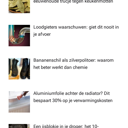
eeuwenoude trucje tegen keukenmotten
t
i
Loodgieters waarschuwen: giet dit nooit in
je afvoer
o
n
Bananenschil als zilverpolitoer: waarom
het beter werkt dan chemie
Aluminiumfolie achter de radiator? Dit
bespaart 30% op je verwarmingskosten
Een ijsblokje in je droger: het 10-