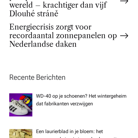
o
wereld – krachtiger dan vijf
Dlouhé stráně
s
Energiecrisis zorgt voor
t
recordaantal zonnepanelen op
Nederlandse daken
n
a
Recente Berichten
v
WD-40 op je schoenen? Het wintergeheim
i
dat fabrikanten verzwijgen
g
a
Een laurierblad in je bloem: het