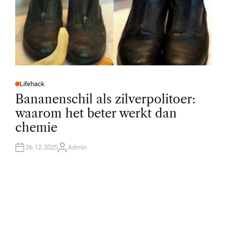
Lifehack
P
O
Bananenschil als zilverpolitoer:
S
T
waarom het beter werkt dan
E
D
chemie
I
N
26.12.2025
Admin
A
U
T
H
O
R