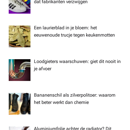
i
dat fabrikanten verzwijgen
g
a
Een laurierblad in je bloem: het
eeuwenoude trucje tegen keukenmotten
t
i
Loodgieters waarschuwen: giet dit nooit in
je afvoer
o
n
Bananenschil als zilverpolitoer: waarom
het beter werkt dan chemie
Aluminiumfolie achter de radiator? Dit