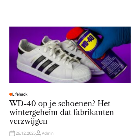
Lifehack
P
O
WD-40 op je schoenen? Het
S
T
wintergeheim dat fabrikanten
E
D
verzwijgen
I
N
26.12.2025
Admin
A
U