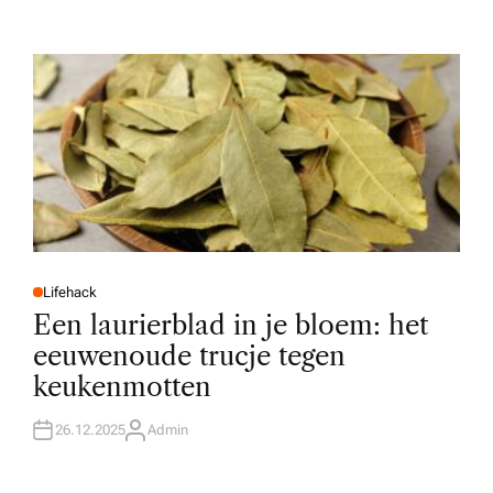
T
H
O
R
Lifehack
P
O
Een laurierblad in je bloem: het
S
T
eeuwenoude trucje tegen
E
D
keukenmotten
I
N
26.12.2025
Admin
A
U
T
H
O