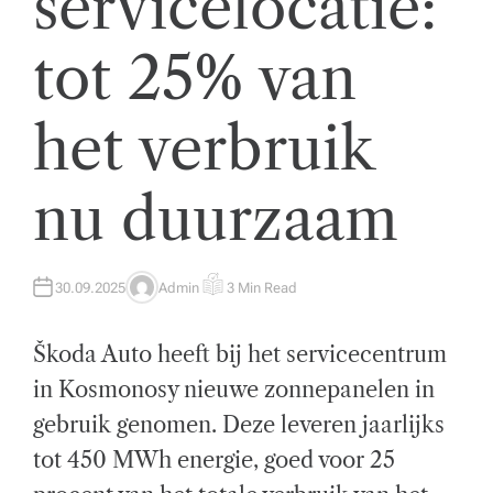
servicelocatie:
t
tot 25% van
w
ik
het verbruik
k
el
nu duurzaam
i
n
g
30.09.2025
Admin
3 Min Read
A
E
U
S
T
T
e
H
I
Škoda Auto heeft bij het servicecentrum
O
M
n
R
A
T
in Kosmonosy nieuwe zonnepanelen in
E
z
D
gebruik genomen. Deze leveren jaarlijks
R
E
a
A
tot 450 MWh energie, goed voor 25
D
T
k