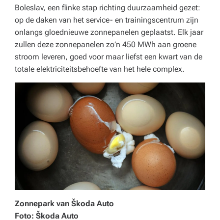
o
Boleslav, een flinke stap richting duurzaamheid gezet:
r
op de daken van het service- en trainingscentrum zijn
onlangs gloednieuwe zonnepanelen geplaatst. Elk jaar
e
zullen deze zonnepanelen zo’n 450 MWh aan groene
c
stroom leveren, goed voor maar liefst een kwart van de
totale elektriciteitsbehoefte van het hele complex.
a,
o
n
d
e
r
w
ij
Zonnepark van Škoda Auto
s
Foto: Škoda Auto