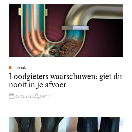
R
Lifehack
P
O
Loodgieters waarschuwen: giet dit
S
T
nooit in je afvoer
E
D
I
N
26.12.2025
Admin
A
U
T
H
O
R