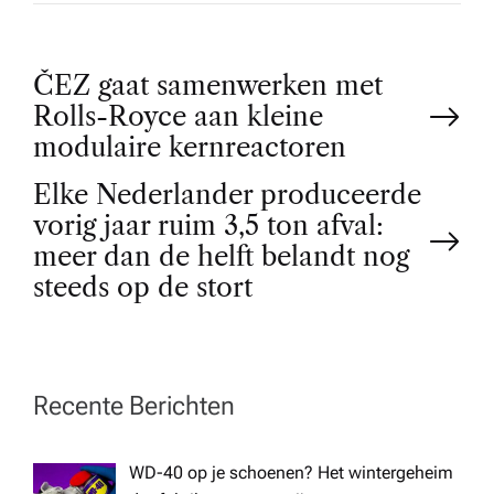
P
ČEZ gaat samenwerken met
Rolls-Royce aan kleine
o
modulaire kernreactoren
Elke Nederlander produceerde
s
vorig jaar ruim 3,5 ton afval:
t
meer dan de helft belandt nog
steeds op de stort
n
a
Recente Berichten
v
WD-40 op je schoenen? Het wintergeheim