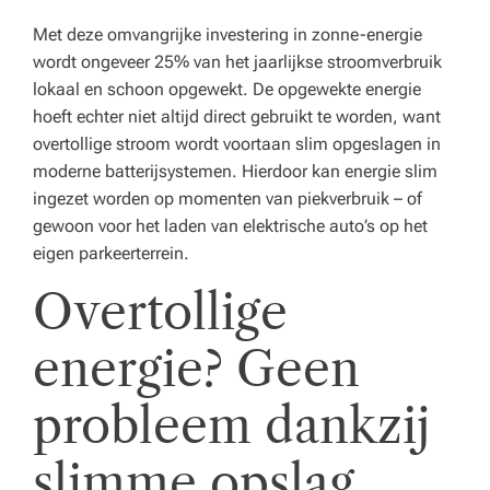
e
Met deze omvangrijke investering in zonne-energie
n
wordt ongeveer 25% van het jaarlijkse stroomverbruik
z
lokaal en schoon opgewekt. De opgewekte energie
hoeft echter niet altijd direct gebruikt te worden, want
o
overtollige stroom wordt voortaan slim opgeslagen in
r
moderne batterijsystemen. Hierdoor kan energie slim
ingezet worden op momenten van piekverbruik – of
gi
gewoon voor het laden van elektrische auto’s op het
n
eigen parkeerterrein.
st
Overtollige
el
energie? Geen
li
n
probleem dankzij
g.
slimme opslag