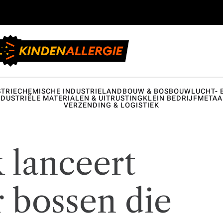
TRIE
CHEMISCHE INDUSTRIE
LANDBOUW & BOSBOUW
LUCHT- 
NDUSTRIËLE MATERIALEN & UITRUSTING
KLEIN BEDRIJF
METAA
VERZENDING & LOGISTIEK
 lanceert
r bossen die