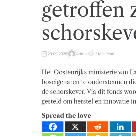
getroffen 
schorskeve
29.09.2025
Admin
2 Min Read
A
E
U
S
T
T
H
I
Het Oostenrijks ministerie van 
O
M
R
A
T
boseigenaren te ondersteunen die
E
D
de schorskever. Via dit fonds wo
R
E
A
gesteld om herstel en innovatie i
D
T
I
Spread the love
M
E