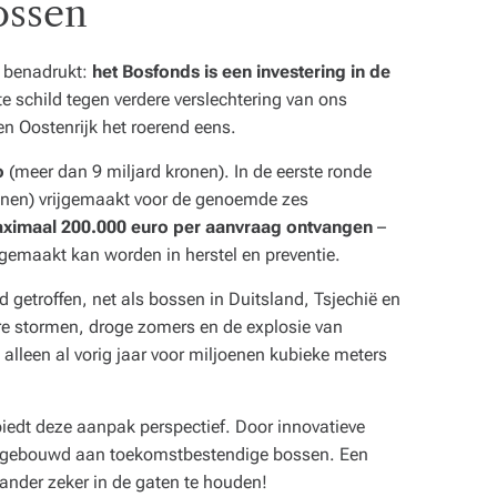
ossen
r benadrukt:
het Bosfonds is een investering in de
te schild tegen verdere verslechtering van ons
en Oostenrijk het roerend eens.
o
(meer dan 9 miljard kronen). In de eerste ronde
ronen) vrijgemaakt voor de genoemde zes
ximaal 200.000 euro per aanvraag ontvangen
–
gemaakt kan worden in herstel en preventie.
d getroffen, net als bossen in Duitsland, Tsjechië en
re stormen, droge zomers en de explosie van
 alleen al vorig jaar voor miljoenen kubieke meters
biedt deze aanpak perspectief. Door innovatieve
er gebouwd aan toekomstbestendige bossen. Een
nder zeker in de gaten te houden!