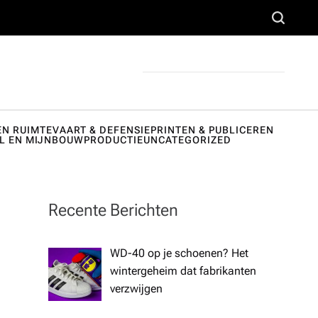
voor
S
e
horeca,
a
onderwijs
r
en
c
h
zorginstell
EN RUIMTEVAART & DEFENSIE
PRINTEN & PUBLICEREN
L EN MIJNBOUW
PRODUCTIE
UNCATEGORIZED
ing.
Recente Berichten
WD-40 op je schoenen? Het
wintergeheim dat fabrikanten
verzwijgen