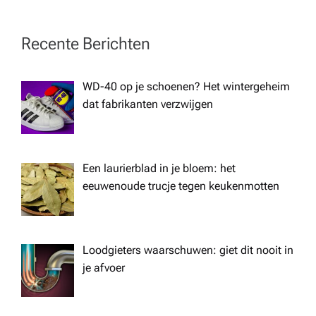
a
Recente Berichten
v
WD-40 op je schoenen? Het wintergeheim
i
dat fabrikanten verzwijgen
g
a
Een laurierblad in je bloem: het
eeuwenoude trucje tegen keukenmotten
t
i
Loodgieters waarschuwen: giet dit nooit in
je afvoer
o