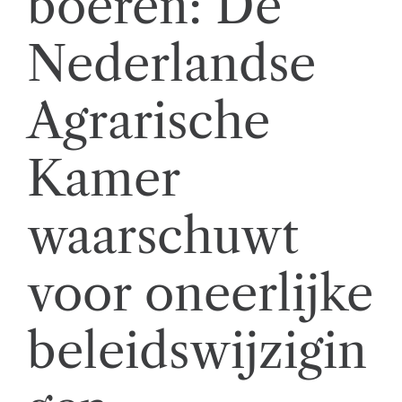
boeren: De
t
Nederlandse
w
ik
Agrarische
k
el
Kamer
i
n
waarschuwt
g
e
voor oneerlijke
n
beleidswijzigin
z
a
k