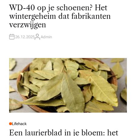
P
O
WD-40 op je schoenen? Het
S
T
wintergeheim dat fabrikanten
E
D
verzwijgen
I
N
26.12.2025
Admin
A
U
T
H
O
R
Lifehack
P
O
Een laurierblad in je bloem: het
S