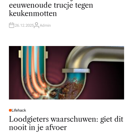
T
eeuwenoude trucje tegen
E
D
keukenmotten
I
N
26.12.2025
Admin
A
U
T
H
O
R
Lifehack
P
O
Loodgieters waarschuwen: giet dit
S
T
nooit in je afvoer
E
D