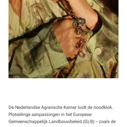
o
r
e
c
a,
o
n
d
e
r
w
De Nederlandse Agrarische Kamer luidt de noodklok.
ij
Plotselinge aanpassingen in het Europese
s
Gemeenschappelijk Landbouwbeleid (GLB) – zoals de