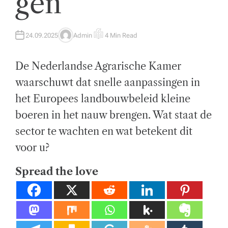
gen
el
ij
24.09.2025
Admin
4 Min Read
A
E
U
S
k
T
T
H
I
De Nederlandse Agrarische Kamer
O
M
e
R
A
T
waarschuwt dat snelle aanpassingen in
di
E
D
het Europees landbouwbeleid kleine
R
e
E
A
boeren in het nauw brengen. Wat staat de
D
n
T
sector te wachten en wat betekent dit
I
st
M
E
voor u?
e
Spread the love
n.
E
x