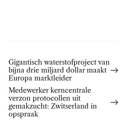
U
T
H
O
R
P
Gigantisch waterstofproject van
bijna drie miljard dollar maakt
o
Europa marktleider
Medewerker kerncentrale
s
verzon protocollen uit
t
gemakzucht: Zwitserland in
opspraak
n