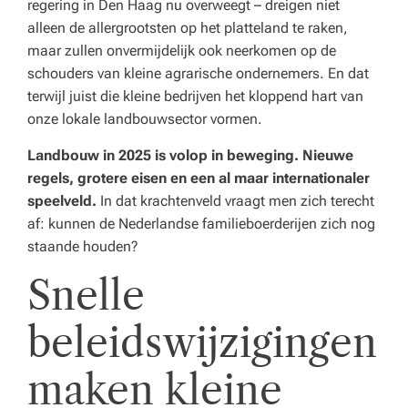
regering in Den Haag nu overweegt – dreigen niet
e
alleen de allergrootsten op het platteland te raken,
n
maar zullen onvermijdelijk ook neerkomen op de
schouders van kleine agrarische ondernemers. En dat
z
terwijl juist die kleine bedrijven het kloppend hart van
o
onze lokale landbouwsector vormen.
r
Landbouw in 2025 is volop in beweging. Nieuwe
gi
regels, grotere eisen en een al maar internationaler
speelveld.
In dat krachtenveld vraagt men zich terecht
n
af: kunnen de Nederlandse familieboerderijen zich nog
st
staande houden?
el
Snelle
li
beleidswijzigingen
n
g.
maken kleine