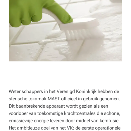
p
e
rt
a
d
v
ie
s
v
o
Wetenschappers in het Verenigd Koninkrijk hebben de
sferische tokamak MAST officieel in gebruik genomen.
o
Dit baanbrekende apparaat wordt gezien als een
r
voorloper van toekomstige krachtcentrales die schone,
emissievrije energie leveren door middel van kernfusie.
h
Het ambitieuze doel van het VK: de eerste operationele