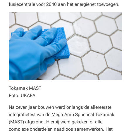
o
fusiecentrale voor 2040 aan het energienet toevoegen.
r
e
c
a,
o
n
d
e
Tokamak MAST
r
Foto: UKAEA
w
Na zeven jaar bouwen werd onlangs de allereerste
ij
integratietest van de Mega Amp Spherical Tokamak
(MAST) afgerond. Hierbij werd gekeken of alle
s
complexe onderdelen naadloos samenwerken. Het