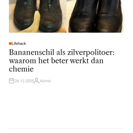
Lifehack
P
O
Bananenschil als zilverpolitoer:
S
T
waarom het beter werkt dan
E
D
chemie
I
N
26.12.2025
Admin
A
U
T
H
O
R