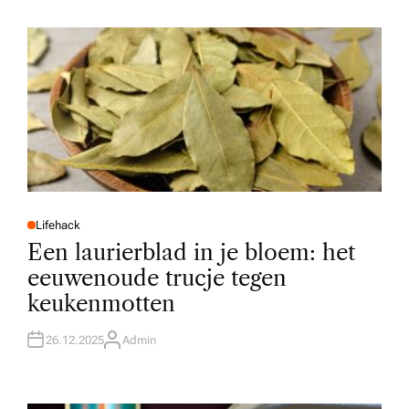
H
O
R
Lifehack
P
O
Een laurierblad in je bloem: het
S
T
eeuwenoude trucje tegen
E
D
keukenmotten
I
N
26.12.2025
Admin
A
U
T
H
O
R