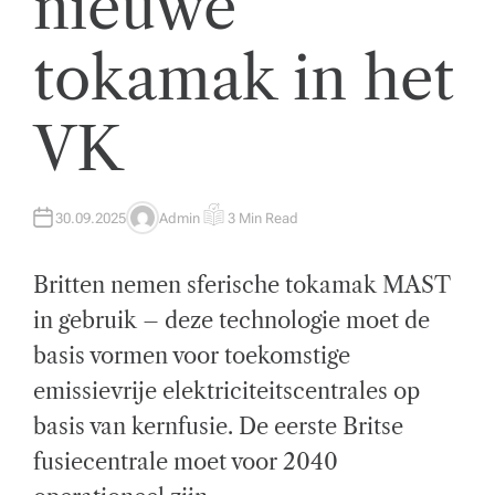
nieuwe
t
tokamak in het
w
ik
VK
k
el
i
30.09.2025
Admin
3 Min Read
A
E
U
S
n
T
T
H
I
Britten nemen sferische tokamak MAST
O
M
g
R
A
T
in gebruik – deze technologie moet de
E
e
D
basis vormen voor toekomstige
R
n
E
A
emissievrije elektriciteitscentrales op
D
z
T
basis van kernfusie. De eerste Britse
I
M
a
E
fusiecentrale moet voor 2040
k