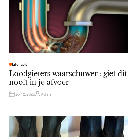
Lifehack
P
O
Loodgieters waarschuwen: giet dit
S
T
nooit in je afvoer
E
D
I
N
26.12.2025
Admin
A
U
T
H
O
R