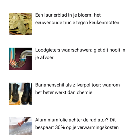
g
Een laurierblad in je bloem: het
a
eeuwenoude trucje tegen keukenmotten
t
Loodgieters waarschuwen: giet dit nooit in
i
je afvoer
o
n
Bananenschil als zilverpolitoer: waarom
het beter werkt dan chemie
Aluminiumfolie achter de radiator? Dit
bespaart 30% op je verwarmingskosten