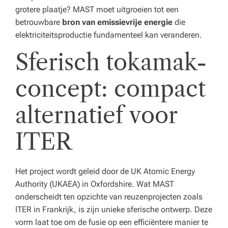
e
grotere plaatje? MAST moet uitgroeien tot een
betrouwbare
bron van emissievrije energie
die
n
elektriciteitsproductie fundamenteel kan veranderen.
z
Sferisch tokamak-
o
r
concept: compact
gi
alternatief voor
n
st
ITER
el
li
Het project wordt geleid door de UK Atomic Energy
n
Authority (UKAEA) in Oxfordshire. Wat MAST
onderscheidt ten opzichte van reuzenprojecten zoals
g.
ITER in Frankrijk, is zijn unieke sferische ontwerp. Deze
vorm laat toe om de fusie op een efficiëntere manier te