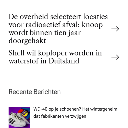
P
De overheid selecteert locaties
voor radioactief afval: knoop
o
wordt binnen tien jaar
doorgehakt
s
Shell wil koploper worden in
t
waterstof in Duitsland
n
a
Recente Berichten
v
WD-40 op je schoenen? Het wintergeheim
dat fabrikanten verzwijgen
i