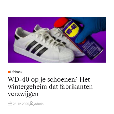
Lifehack
P
O
WD-40 op je schoenen? Het
S
T
wintergeheim dat fabrikanten
E
D
verzwijgen
I
N
26.12.2025
Admin
A
U
T