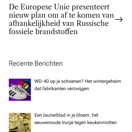
s
De Europese Unie presenteert
t
nieuw plan om af te komen van
afhankelijkheid van Russische
n
fossiele brandstoffen
a
v
Recente Berichten
i
WD-40 op je schoenen? Het wintergeheim
dat fabrikanten verzwijgen
g
a
Een laurierblad in je bloem: het
t
eeuwenoude trucje tegen keukenmotten