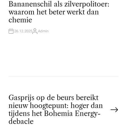
O
Bananenschil als zilverpolitoer:
S
T
waarom het beter werkt dan
E
D
chemie
I
N
26.12.2025
Admin
A
U
T
H
O
R
P
Gasprijs op de beurs bereikt
nieuw hoogtepunt: hoger dan
o
tijdens het Bohemia Energy-
debacle