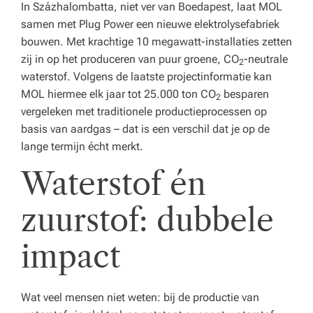
In Százhalombatta, niet ver van Boedapest, laat MOL
e
samen met Plug Power een nieuwe elektrolysefabriek
n
bouwen. Met krachtige 10 megawatt-installaties zetten
z
zij in op het produceren van puur groene, CO
-neutrale
2
waterstof. Volgens de laatste projectinformatie kan
o
MOL hiermee elk jaar tot 25.000 ton CO
besparen
2
r
vergeleken met traditionele productieprocessen op
basis van aardgas – dat is een verschil dat je op de
gi
lange termijn écht merkt.
n
Waterstof én
st
el
zuurstof: dubbele
li
impact
n
g.
Wat veel mensen niet weten: bij de productie van