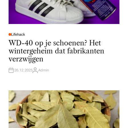
Lifehack
P
O
WD-40 op je schoenen? Het
S
T
wintergeheim dat fabrikanten
E
D
verzwijgen
I
N
26.12.2025
Admin
A
U
T
H
O
R