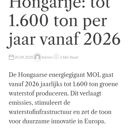
Hongarije: tot
t
1.600 ton per
w
ik
jaar vanaf 2026
k
el
i
20.09.2025
Admin
3 Min Read
A
E
U
S
n
T
T
H
I
De Hongaarse energiegigant MOL gaat
O
M
g
R
A
T
vanaf 2026 jaarlijks tot 1.600 ton groene
E
e
D
waterstof produceren. Dit verlaagt
R
n
E
A
emissies, stimuleert de
D
z
T
waterstofinfrastructuur en zet de toon
I
M
a
E
voor duurzame innovatie in Europa.
k