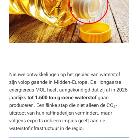
p
e
rt
a
d
v
ie
Nieuwe ontwikkelingen op het gebied van waterstof
s
zijn volop gaande in Midden-Europa. De Hongaarse
v
energiereus MOL heeft aangekondigd dat zij al in 2026
o
jaarlijks
tot 1.600 ton groene waterstof
gaan
produceren. Een flinke stap die niet alleen de CO
-
o
2
uitstoot van hun raffinaderijen vermindert, maar
r
volgens experts ook een impuls geeft aan de
waterstofinfrastructuur in de regio.
h