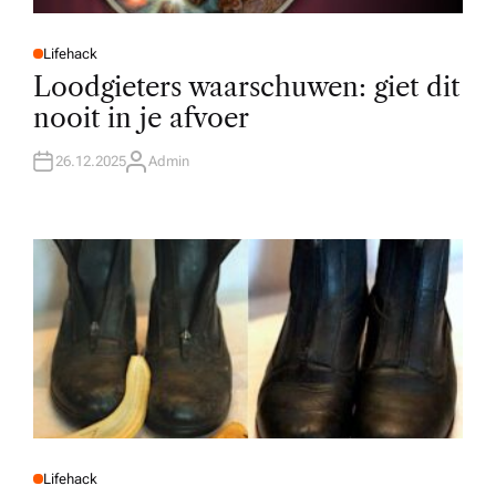
Lifehack
P
O
Loodgieters waarschuwen: giet dit
S
T
nooit in je afvoer
E
D
I
N
26.12.2025
Admin
A
U
T
H
O
R
Lifehack
P