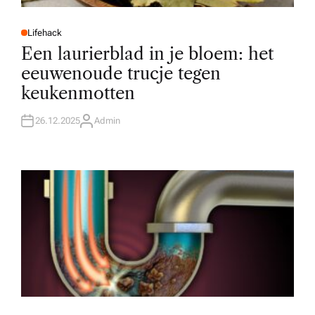
Lifehack
P
O
Een laurierblad in je bloem: het
S
T
eeuwenoude trucje tegen
E
D
keukenmotten
I
N
26.12.2025
Admin
A
U
T
H
O
R