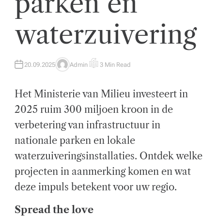
parken en
t
waterzuivering
w
ik
k
20.09.2025
Admin
3 Min Read
A
E
U
S
el
T
T
H
I
Het Ministerie van Milieu investeert in
O
M
i
R
A
T
2025 ruim 300 miljoen kroon in de
n
E
D
verbetering van infrastructuur in
R
g
E
A
nationale parken en lokale
D
e
T
waterzuiveringsinstallaties. Ontdek welke
I
n
M
E
projecten in aanmerking komen en wat
z
deze impuls betekent voor uw regio.
a
Spread the love
k