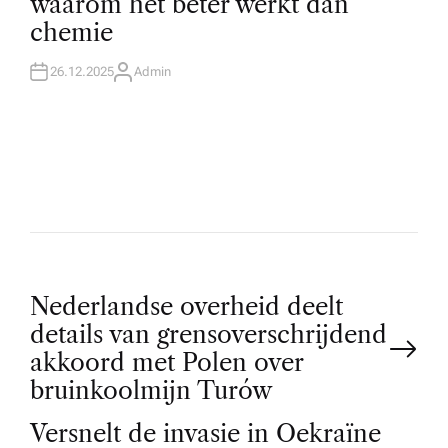
waarom het beter werkt dan
E
D
chemie
I
N
26.12.2025
Admin
A
U
T
H
O
R
P
Nederlandse overheid deelt
details van grensoverschrijdend
o
akkoord met Polen over
bruinkoolmijn Turów
s
Versnelt de invasie in Oekraïne