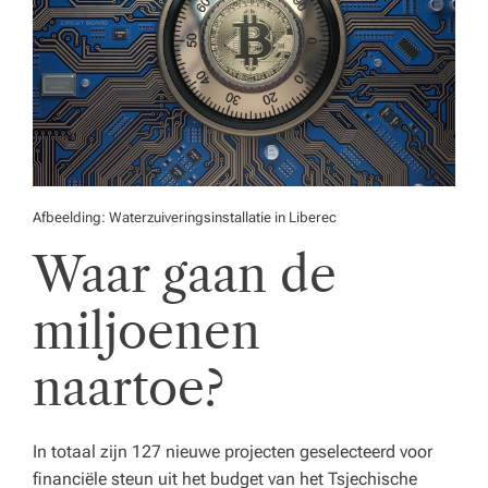
o
r
e
c
a,
o
Afbeelding: Waterzuiveringsinstallatie in Liberec
n
Waar gaan de
d
e
miljoenen
r
naartoe?
w
ij
In totaal zijn 127 nieuwe projecten geselecteerd voor
s
financiële steun uit het budget van het Tsjechische