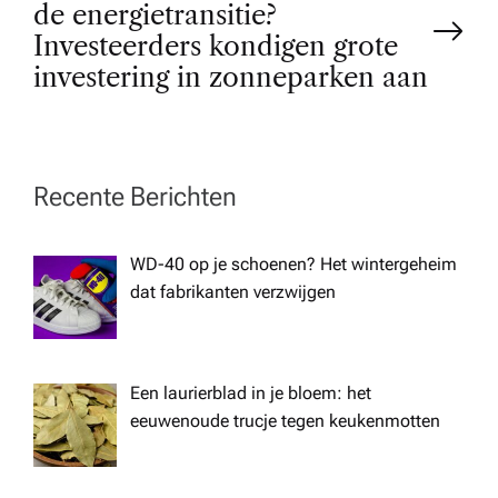
t
de energietransitie?
Investeerders kondigen grote
n
investering in zonneparken aan
a
v
Recente Berichten
i
WD-40 op je schoenen? Het wintergeheim
dat fabrikanten verzwijgen
g
a
Een laurierblad in je bloem: het
t
eeuwenoude trucje tegen keukenmotten
i