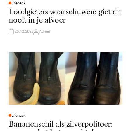
Lifehack
P
O
Loodgieters waarschuwen: giet dit
S
T
nooit in je afvoer
E
D
I
N
26.12.2025
Admin
A
U
T
H
O
R
Lifehack
P
O
Bananenschil als zilverpolitoer:
S
T