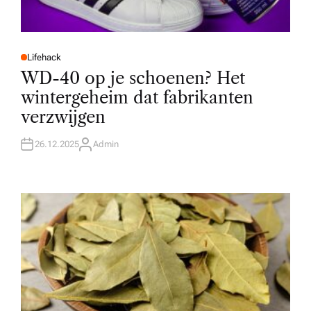
Lifehack
P
O
WD-40 op je schoenen? Het
S
T
wintergeheim dat fabrikanten
E
D
verzwijgen
I
N
26.12.2025
Admin
A
U
T
H
O
R