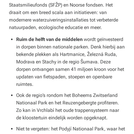
e
Staatsmilieufonds (SFŽP) en Noorse fondsen. Het
draait om een breed scala aan initiatieven: van
n
modernere waterzuiveringsinstallaties tot verbeterde
z
natuurpaden, ecologische educatie en meer.
o
Ruim de helft van de middelen
wordt geïnvesteerd
r
in dorpen binnen nationale parken. Denk hierbij aan
bekende plekken als Hartmanice, Železná Ruda,
gi
Modrava en Stachy in de regio Šumava. Deze
n
dorpen ontvangen samen 41 miljoen kroon voor het
st
updaten van fietspaden, stoepen en openbare
ruimtes.
el
Ook de regio’s rondom het Boheems Zwitserland
li
Nationaal Park en het Reuzengebergte profiteren.
n
Zo kan in Vrchlabí het oude trappensysteem naar
de kloostertuin eindelijk worden opgeknapt.
g.
Niet te vergeten: het Podyjí Nationaal Park, waar het