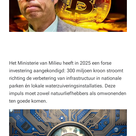
p
e
rt
a
d
v
ie
Het Ministerie van Milieu heeft in 2025 een forse
investering aangekondigd: 300 miljoen kroon stroomt
s
richting de verbetering van infrastructuur in nationale
v
parken én lokale waterzuiveringsinstallaties. Deze
impuls moet zowel natuurliefhebbers als omwonenden
o
ten goede komen.
o
r
h