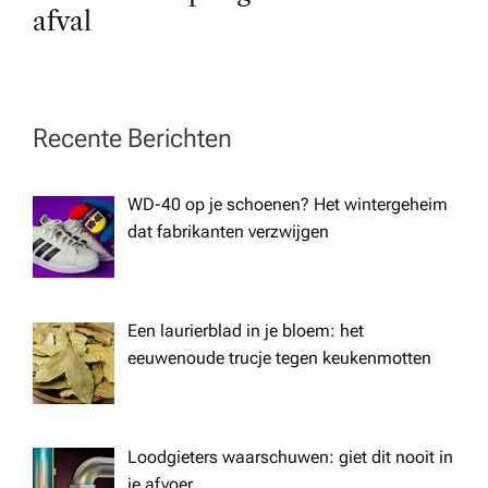
t
afval
n
a
Recente Berichten
v
WD-40 op je schoenen? Het wintergeheim
i
dat fabrikanten verzwijgen
g
a
Een laurierblad in je bloem: het
eeuwenoude trucje tegen keukenmotten
t
i
Loodgieters waarschuwen: giet dit nooit in
je afvoer