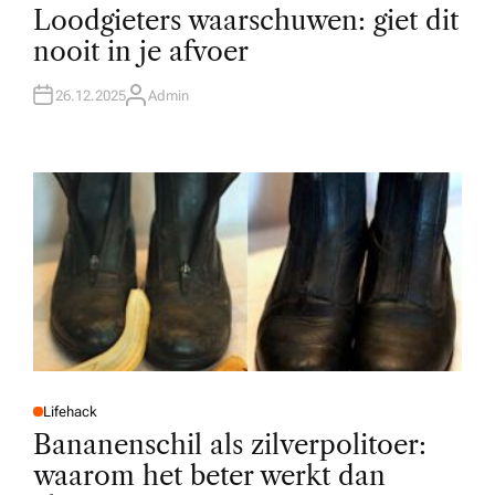
O
Loodgieters waarschuwen: giet dit
S
T
nooit in je afvoer
E
D
I
N
26.12.2025
Admin
A
U
T
H
O
R
Lifehack
P
O
Bananenschil als zilverpolitoer:
S
T
waarom het beter werkt dan
E
D