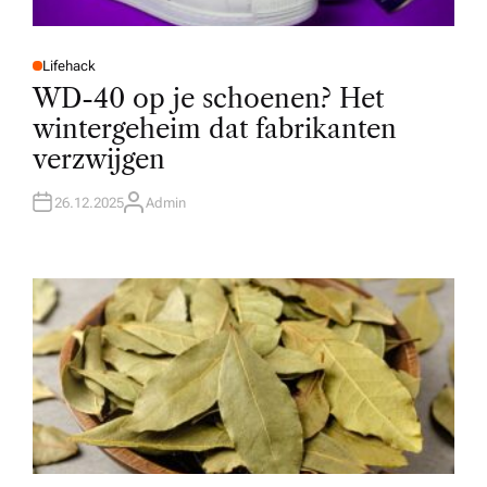
Lifehack
P
O
WD-40 op je schoenen? Het
S
T
wintergeheim dat fabrikanten
E
D
verzwijgen
I
N
26.12.2025
Admin
A
U
T
H
O
R