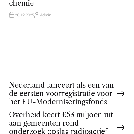
chemie
I
N
26.12.2025
Admin
A
U
T
H
O
R
P
Nederland lanceert als een van
de eersten voorregistratie voor
o
het EU-Moderniseringsfonds
Overheid keert €53 miljoen uit
s
aan gemeenten rond
onderzoek opslag radioactief