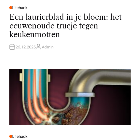
Lifehack
P
O
Een laurierblad in je bloem: het
S
T
eeuwenoude trucje tegen
E
D
keukenmotten
I
N
26.12.2025
Admin
A
U
T
H
O
R
Lifehack
P