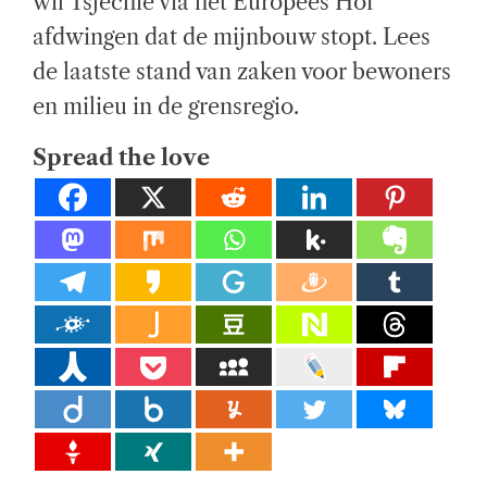
wil Tsjechië via het Europees Hof
I
M
el
E
afdwingen dat de mijnbouw stopt. Lees
ij
de laatste stand van zaken voor bewoners
k
en milieu in de grensregio.
e
Spread the love
di
e
n
st
e
n.
E
x