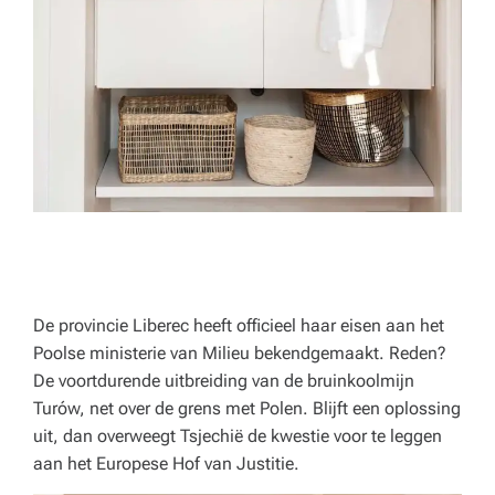
o
r
e
c
a,
o
n
d
e
De provincie Liberec heeft officieel haar eisen aan het
r
Poolse ministerie van Milieu bekendgemaakt. Reden?
De voortdurende uitbreiding van de bruinkoolmijn
w
Turów, net over de grens met Polen. Blijft een oplossing
ij
uit, dan overweegt Tsjechië de kwestie voor te leggen
aan het Europese Hof van Justitie.
s