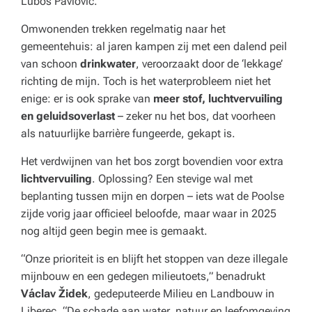
Luboš Pavlovič.
Omwonenden trekken regelmatig naar het
gemeentehuis: al jaren kampen zij met een dalend peil
van schoon
drinkwater
, veroorzaakt door de ‘lekkage’
richting de mijn. Toch is het waterprobleem niet het
enige: er is ook sprake van
meer stof, luchtvervuiling
en geluidsoverlast
– zeker nu het bos, dat voorheen
als natuurlijke barrière fungeerde, gekapt is.
Het verdwijnen van het bos zorgt bovendien voor extra
lichtvervuiling
. Oplossing? Een stevige wal met
beplanting tussen mijn en dorpen – iets wat de Poolse
zijde vorig jaar officieel beloofde, maar waar in 2025
nog altijd geen begin mee is gemaakt.
“Onze prioriteit is en blijft het stoppen van deze illegale
mijnbouw en een gedegen milieutoets,”
benadrukt
Václav Židek
, gedeputeerde Milieu en Landbouw in
Liberec.
“De schade aan water, natuur en leefomgeving