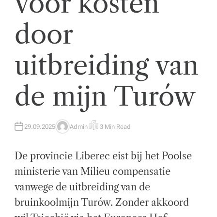
voor kosten
t
door
w
ik
uitbreiding van
k
el
de mijn Turów
i
n
g
29.09.2025
Admin
3 Min Read
A
E
U
S
T
T
e
H
I
De provincie Liberec eist bij het Poolse
O
M
n
R
A
T
ministerie van Milieu compensatie
E
z
D
vanwege de uitbreiding van de
R
E
a
A
bruinkoolmijn Turów. Zonder akkoord
D
T
k