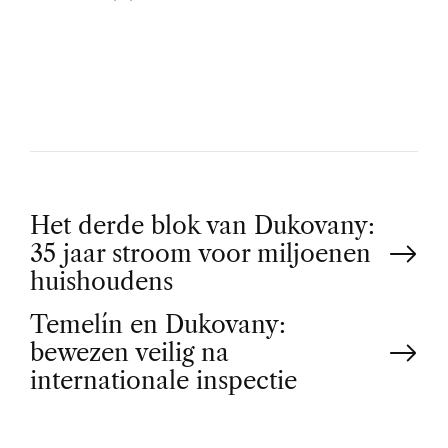
U
T
H
O
R
P
Het derde blok van Dukovany:
35 jaar stroom voor miljoenen
o
huishoudens
Temelín en Dukovany:
s
bewezen veilig na
t
internationale inspectie
n