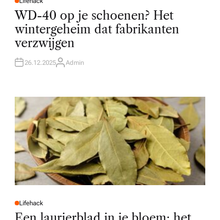
Lifehack
P
O
WD-40 op je schoenen? Het
S
T
wintergeheim dat fabrikanten
E
D
verzwijgen
I
N
26.12.2025
Admin
A
U
T
H
O
R
Lifehack
P
O
Een laurierblad in je bloem: het
S