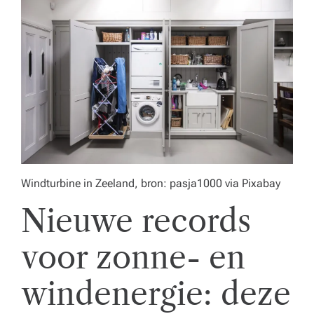
e
n
z
o
r
gi
n
st
Windturbine in Zeeland, bron: pasja1000 via Pixabay
el
Nieuwe records
li
voor zonne- en
n
g.
windenergie: deze