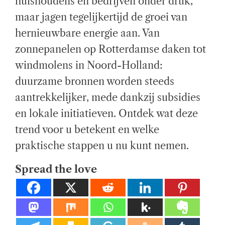
huishoudens en bedrijven onder druk,
E
el
A
maar jagen tegelijkertijd de groei van
D
T
ij
hernieuwbare energie aan. Van
I
M
E
k
zonnepanelen op Rotterdamse daken tot
windmolens in Noord-Holland:
e
duurzame bronnen worden steeds
di
aantrekkelijker, mede dankzij subsidies
e
en lokale initiatieven. Ontdek wat deze
n
trend voor u betekent en welke
st
praktische stappen u nu kunt nemen.
e
Spread the love
n.
E
x