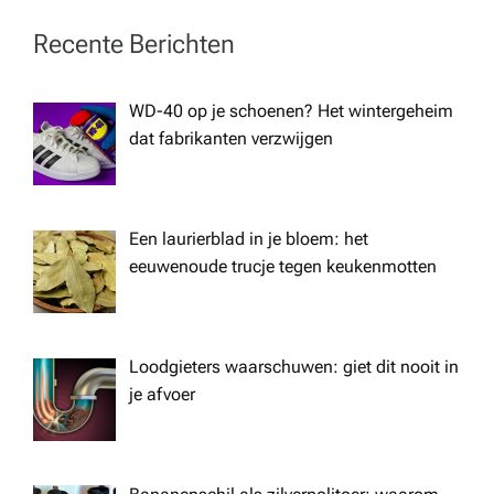
a
Recente Berichten
v
WD-40 op je schoenen? Het wintergeheim
dat fabrikanten verzwijgen
i
g
Een laurierblad in je bloem: het
a
eeuwenoude trucje tegen keukenmotten
t
Loodgieters waarschuwen: giet dit nooit in
i
je afvoer
o