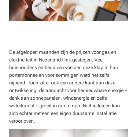
o
r
e
c
a,
De afgelopen maanden zijn de prijzen voor gas en
o
elektriciteit in Nederland flink gestegen. Veel
n
huishoudens en bedrijven voelden deze klap in hun
portemonnee en voor sommigen werd het zelfs
d
nijpend. Toch zit er ook een andere kant aan deze
e
ontwikkeling: de aandacht voor hernieuwbare energie –
r
denk aan zonnepanelen, windenergie en zelfs
waterkracht – groeit in rap tempo. Niet iedereen kan
w
zich echter meteen een eigen duurzame installatie
ij
veroorloven.
s