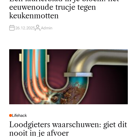
T
eeuwenoude trucje tegen
E
D
keukenmotten
I
N
26.12.2025
Admin
A
U
T
H
O
R
Lifehack
P
O
Loodgieters waarschuwen: giet dit
S
T
nooit in je afvoer
E
D