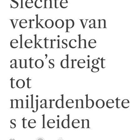
Slechte
t
verkoop van
w
ik
elektrische
k
el
auto’s dreigt
i
n
tot
g
e
miljardenboete
n
s te leiden
z
a
k