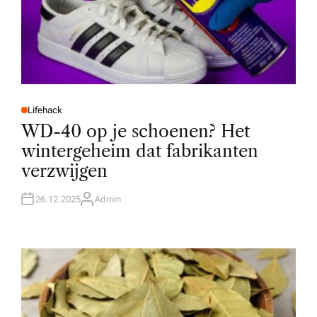
Lifehack
P
O
WD-40 op je schoenen? Het
S
T
wintergeheim dat fabrikanten
E
D
verzwijgen
I
N
26.12.2025
Admin
A
U
T
H
O
R