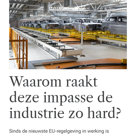
e
n
z
o
r
gi
n
Waarom raakt
st
el
deze impasse de
li
industrie zo hard?
n
g.
Sinds de nieuwste EU-regelgeving in werking is