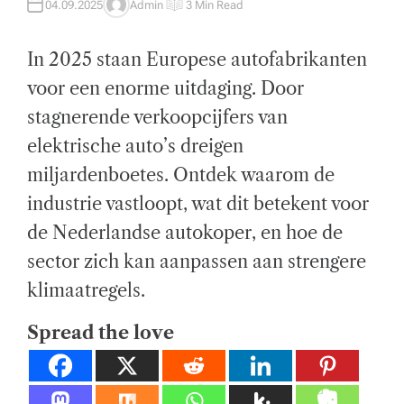
04.09.2025
Admin
3 Min Read
A
E
el
U
S
T
T
H
I
ij
In 2025 staan Europese autofabrikanten
O
M
R
A
T
k
voor een enorme uitdaging. Door
E
D
stagnerende verkoopcijfers van
R
e
E
A
elektrische auto’s dreigen
di
D
T
miljardenboetes. Ontdek waarom de
I
e
M
E
industrie vastloopt, wat dit betekent voor
n
de Nederlandse autokoper, en hoe de
st
sector zich kan aanpassen aan strengere
e
klimaatregels.
n.
Spread the love
E
x