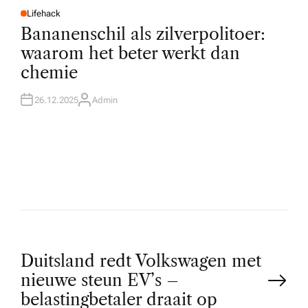
Lifehack
P
O
Bananenschil als zilverpolitoer:
S
T
waarom het beter werkt dan
E
D
chemie
I
N
26.12.2025
Admin
A
U
T
H
O
R
P
Duitsland redt Volkswagen met
nieuwe steun EV’s –
o
belastingbetaler draait op