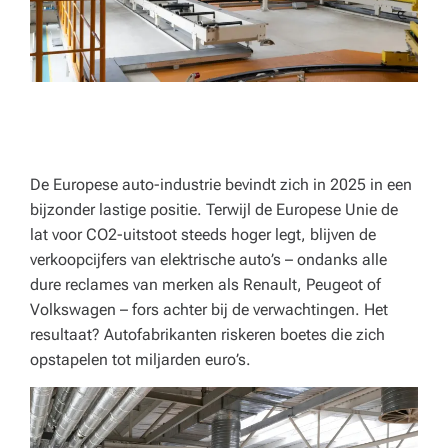
o
r
e
c
a,
o
De Europese auto-industrie bevindt zich in 2025 in een
bijzonder lastige positie. Terwijl de Europese Unie de
n
lat voor CO2-uitstoot steeds hoger legt, blijven de
d
verkoopcijfers van elektrische auto’s – ondanks alle
e
dure reclames van merken als Renault, Peugeot of
Volkswagen – fors achter bij de verwachtingen. Het
r
resultaat? Autofabrikanten riskeren boetes die zich
w
opstapelen tot miljarden euro’s.
ij
s