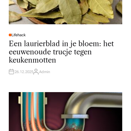
Lifehack
P
O
Een laurierblad in je bloem: het
S
T
eeuwenoude trucje tegen
E
D
keukenmotten
I
N
26.12.2025
Admin
A
U
T
H
O
R