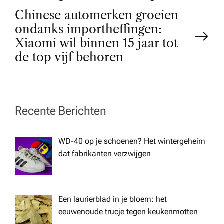
Chinese automerken groeien
s
ondanks importheffingen:
t
Xiaomi wil binnen 15 jaar tot
de top vijf behoren
n
a
Recente Berichten
v
WD-40 op je schoenen? Het wintergeheim
i
dat fabrikanten verzwijgen
g
a
Een laurierblad in je bloem: het
eeuwenoude trucje tegen keukenmotten