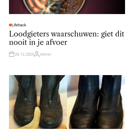
Lifehack
P
O
Loodgieters waarschuwen: giet dit
S
T
nooit in je afvoer
E
D
I
N
26.12.2025
Admin
A
U
T
H
O
R