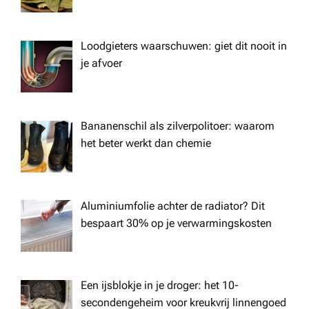
t
i
Loodgieters waarschuwen: giet dit nooit in
je afvoer
o
n
Bananenschil als zilverpolitoer: waarom
het beter werkt dan chemie
Aluminiumfolie achter de radiator? Dit
bespaart 30% op je verwarmingskosten
Een ijsblokje in je droger: het 10-
secondengeheim voor kreukvrij linnengoed