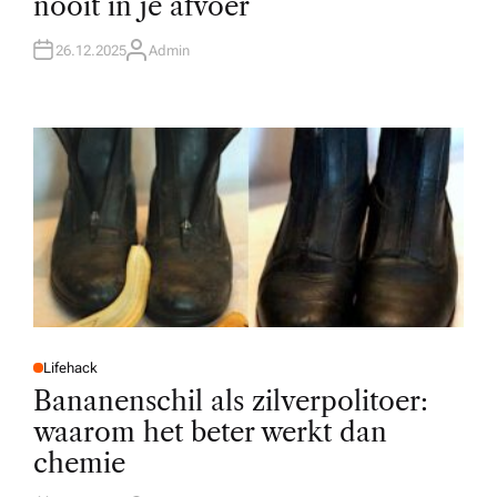
nooit in je afvoer
E
D
I
N
26.12.2025
Admin
A
U
T
H
O
R
Lifehack
P
O
Bananenschil als zilverpolitoer:
S
T
waarom het beter werkt dan
E
D
chemie
I
N