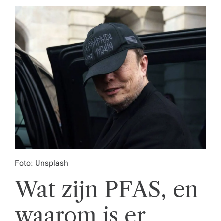
o
r
e
c
a,
o
n
d
e
r
Foto: Unsplash
w
Wat zijn PFAS, en
ij
waarom is er
s