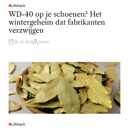
Lifehack
P
O
WD-40 op je schoenen? Het
S
T
wintergeheim dat fabrikanten
E
D
verzwijgen
I
N
26.12.2025
Admin
A
U
T
H
O
R
Lifehack
P