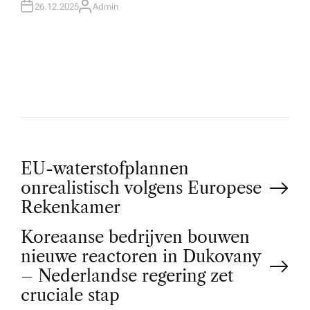
26.12.2025
Admin
A
U
T
H
O
R
P
EU-waterstofplannen
onrealistisch volgens Europese
o
Rekenkamer
Koreaanse bedrijven bouwen
s
nieuwe reactoren in Dukovany
t
– Nederlandse regering zet
cruciale stap