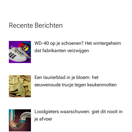
n
a
Recente Berichten
v
WD-40 op je schoenen? Het wintergeheim
i
dat fabrikanten verzwijgen
g
a
Een laurierblad in je bloem: het
eeuwenoude trucje tegen keukenmotten
t
i
Loodgieters waarschuwen: giet dit nooit in
je afvoer
o