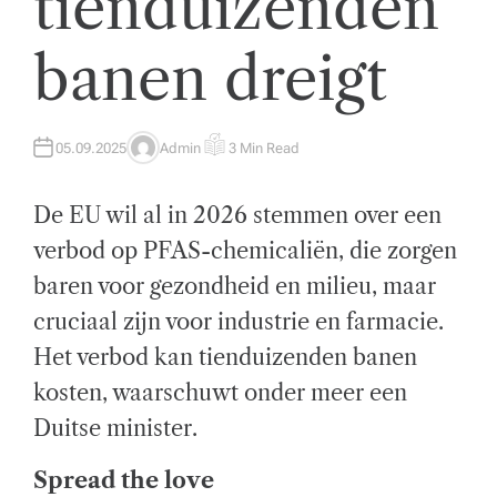
tienduizenden
t
banen dreigt
w
ik
k
05.09.2025
Admin
3 Min Read
A
E
U
S
el
T
T
H
I
De EU wil al in 2026 stemmen over een
O
M
i
R
A
T
verbod op PFAS-chemicaliën, die zorgen
n
E
D
baren voor gezondheid en milieu, maar
R
g
E
A
cruciaal zijn voor industrie en farmacie.
D
e
T
Het verbod kan tienduizenden banen
I
n
M
E
kosten, waarschuwt onder meer een
z
Duitse minister.
a
Spread the love
k