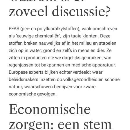
e
zoveel discussie?
n
z
PFAS (per- en polyfluoralkylstoffen), vaak omschreven
o
als ‘eeuwige chemicaliën’, zijn taaie klanten. Deze
stoffen breken nauwelijks af in het milieu en stapelen
r
zich op in water, grond en zelfs in mens en dier. Ze
gi
zitten in producten die we dagelijks gebruiken, van
n
regenjassen tot bakpannen en medische apparatuur.
Europese experts blijken echter verdeeld: waar
st
beleidsmakers inzetten op volksgezondheid en schone
el
natuur, waarschuwen bedrijven voor zware
economische gevolgen.
li
Economische
n
g.
zorgen: een stem