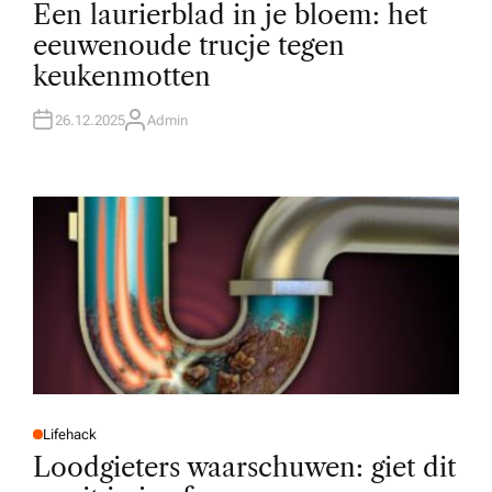
O
Een laurierblad in je bloem: het
S
T
eeuwenoude trucje tegen
E
D
keukenmotten
I
N
26.12.2025
Admin
A
U
T
H
O
R
Lifehack
P
O
Loodgieters waarschuwen: giet dit
S
T