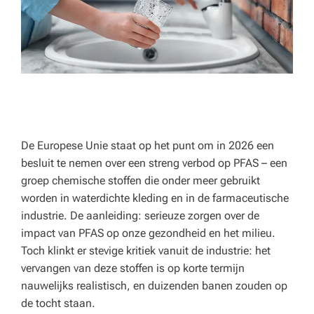
p
e
rt
a
d
v
ie
De Europese Unie staat op het punt om in 2026 een
besluit te nemen over een streng verbod op PFAS – een
s
groep chemische stoffen die onder meer gebruikt
v
worden in waterdichte kleding en in de farmaceutische
industrie. De aanleiding: serieuze zorgen over de
o
impact van PFAS op onze gezondheid en het milieu.
o
Toch klinkt er stevige kritiek vanuit de industrie: het
r
vervangen van deze stoffen is op korte termijn
nauwelijks realistisch, en duizenden banen zouden op
h
de tocht staan.