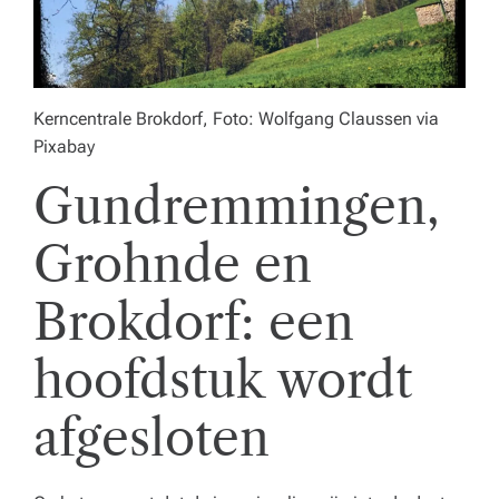
e
n
z
Kerncentrale Brokdorf, Foto: Wolfgang Claussen via
o
Pixabay
r
Gundremmingen,
gi
Grohnde en
n
st
Brokdorf: een
el
hoofdstuk wordt
li
n
afgesloten
g.