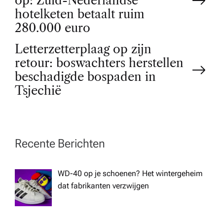
o
op: Zuid-Nederlandse
hotelketen betaalt ruim
s
280.000 euro
t
Letterzetterplaag op zijn
retour: boswachters herstellen
n
beschadigde bospaden in
Tsjechië
a
v
Recente Berichten
i
WD-40 op je schoenen? Het wintergeheim
g
dat fabrikanten verzwijgen
a