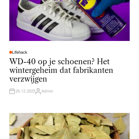
Lifehack
P
O
WD-40 op je schoenen? Het
S
T
wintergeheim dat fabrikanten
E
D
verzwijgen
I
N
26.12.2025
Admin
A
U
T
H
O
R