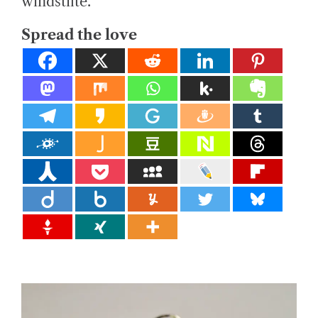
windstilte.
el
Spread the love
ij
k
e
di
e
n
st
e
n.
E
x