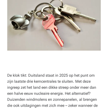
p
e
rt
a
d
v
ie
s
v
o
De klok tikt: Duitsland staat in 2025 op het punt om
zijn laatste drie kerncentrales te sluiten. Met deze
o
ingreep zet het land een dikke streep onder meer dan
r
een halve eeuw nucleaire energie. Het alternatief?
Duizenden windmolens en zonnepanelen, al brengen
h
die ook uitdagingen met zich mee – zeker wanneer de