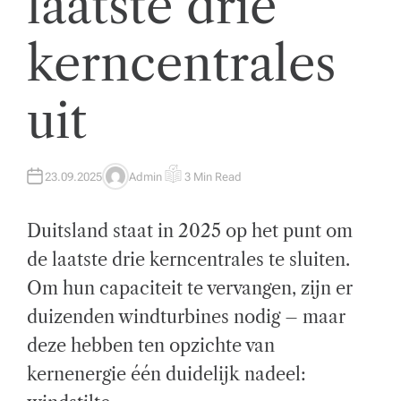
laatste drie
t
kerncentrales
w
ik
uit
k
el
i
23.09.2025
Admin
3 Min Read
A
E
U
S
n
T
T
H
I
Duitsland staat in 2025 op het punt om
O
M
g
R
A
T
de laatste drie kerncentrales te sluiten.
E
e
D
Om hun capaciteit te vervangen, zijn er
R
n
E
A
duizenden windturbines nodig – maar
D
z
T
deze hebben ten opzichte van
I
M
a
E
kernenergie één duidelijk nadeel:
k