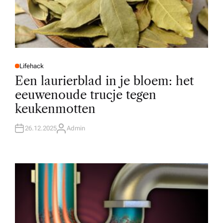
Lifehack
P
O
Een laurierblad in je bloem: het
S
T
eeuwenoude trucje tegen
E
D
keukenmotten
I
N
26.12.2025
Admin
A
U
T
H
O
R