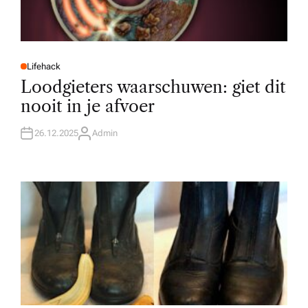
Lifehack
P
O
Loodgieters waarschuwen: giet dit
S
T
nooit in je afvoer
E
D
I
N
26.12.2025
Admin
A
U
T
H
O
R