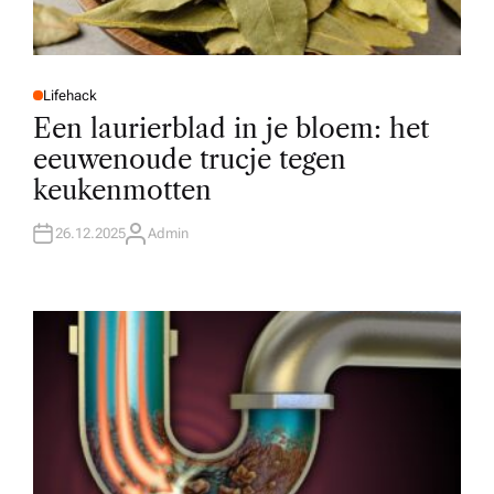
Lifehack
P
O
Een laurierblad in je bloem: het
S
T
eeuwenoude trucje tegen
E
D
keukenmotten
I
N
26.12.2025
Admin
A
U
T
H
O
R