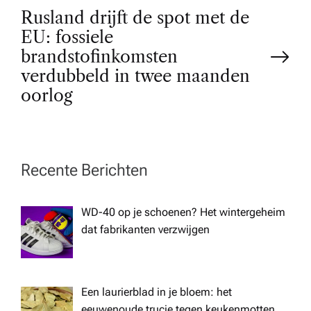
s
Rusland drijft de spot met de
t
EU: fossiele
brandstofinkomsten
n
verdubbeld in twee maanden
oorlog
a
v
Recente Berichten
i
WD-40 op je schoenen? Het wintergeheim
g
dat fabrikanten verzwijgen
a
t
Een laurierblad in je bloem: het
eeuwenoude trucje tegen keukenmotten