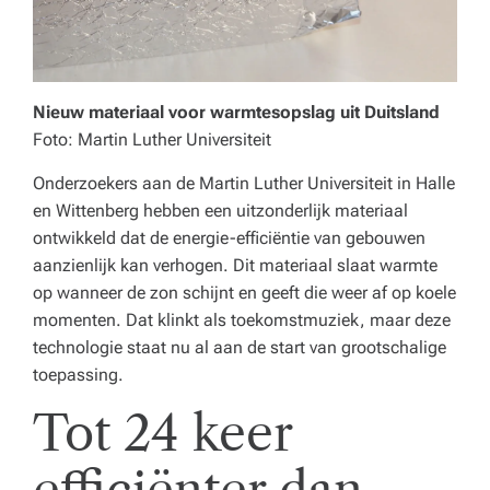
o
r
e
Nieuw materiaal voor warmtesopslag uit Duitsland
c
Foto: Martin Luther Universiteit
a,
Onderzoekers aan de Martin Luther Universiteit in Halle
o
en Wittenberg hebben een uitzonderlijk materiaal
n
ontwikkeld dat de energie-efficiëntie van gebouwen
aanzienlijk kan verhogen. Dit materiaal slaat warmte
d
op wanneer de zon schijnt en geeft die weer af op koele
e
momenten. Dat klinkt als toekomstmuziek, maar deze
technologie staat nu al aan de start van grootschalige
r
toepassing.
w
Tot 24 keer
ij
s
efficiënter dan