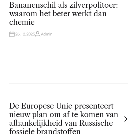
O
Bananenschil als zilverpolitoer:
S
T
waarom het beter werkt dan
E
D
chemie
I
N
26.12.2025
Admin
A
U
T
H
O
R
P
De Europese Unie presenteert
nieuw plan om af te komen van
o
afhankelijkheid van Russische
fossiele brandstoffen