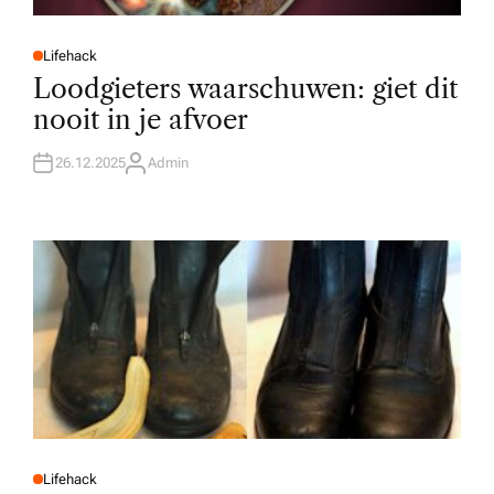
Lifehack
P
O
Loodgieters waarschuwen: giet dit
S
T
nooit in je afvoer
E
D
I
N
26.12.2025
Admin
A
U
T
H
O
R
Lifehack
P