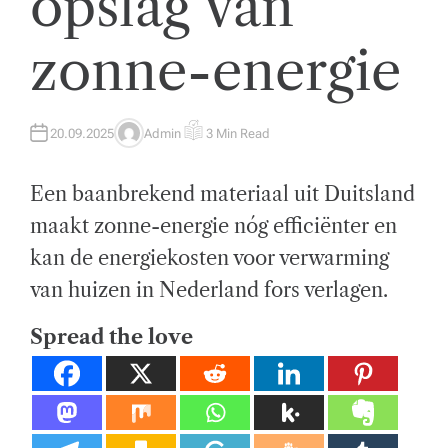
opslag van
t
zonne-energie
w
ik
k
20.09.2025
Admin
3 Min Read
A
E
U
S
el
T
T
H
I
Een baanbrekend materiaal uit Duitsland
O
M
i
R
A
T
maakt zonne-energie nóg efficiënter en
n
E
D
kan de energiekosten voor verwarming
R
g
E
A
van huizen in Nederland fors verlagen.
D
e
T
I
n
Spread the love
M
E
z
a
k