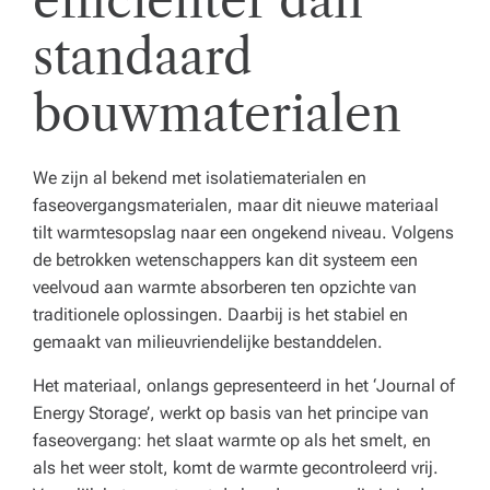
e
standaard
n
z
bouwmaterialen
o
r
We zijn al bekend met isolatiematerialen en
gi
faseovergangsmaterialen, maar dit nieuwe materiaal
tilt warmtesopslag naar een ongekend niveau. Volgens
n
de betrokken wetenschappers kan dit systeem een
st
veelvoud aan warmte absorberen ten opzichte van
traditionele oplossingen. Daarbij is het stabiel en
el
gemaakt van milieuvriendelijke bestanddelen.
li
Het materiaal, onlangs gepresenteerd in het ‘Journal of
n
Energy Storage’, werkt op basis van het principe van
g.
faseovergang: het slaat warmte op als het smelt, en
als het weer stolt, komt de warmte gecontroleerd vrij.