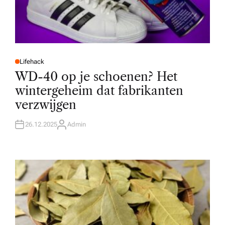
Lifehack
P
O
WD-40 op je schoenen? Het
S
T
wintergeheim dat fabrikanten
E
D
verzwijgen
I
N
26.12.2025
Admin
A
U
T
H
O
R