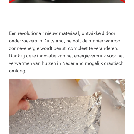
p
e
rt
a
Een revolutionair nieuw materiaal, ontwikkeld door
d
onderzoekers in Duitsland, belooft de manier waarop
zonne-energie wordt benut, compleet te veranderen.
v
Dankzij deze innovatie kan het energieverbruik voor het
ie
verwarmen van huizen in Nederland mogelijk drastisch
omlaag.
s
v
o
o
r
h