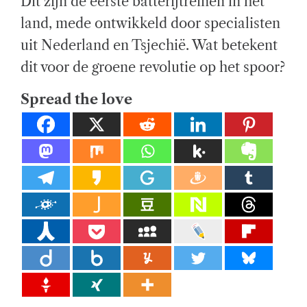
Dit zijn de eerste batterijtreinen in het
E
el
A
land, mede ontwikkeld door specialisten
D
T
ij
uit Nederland en Tsjechië. Wat betekent
I
M
E
k
dit voor de groene revolutie op het spoor?
e
Spread the love
di
e
n
st
e
n.
E
x