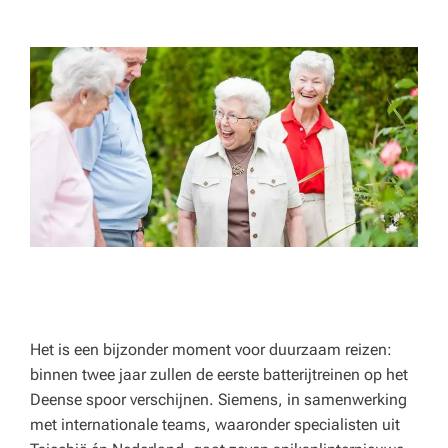
p
e
rt
a
d
v
ie
s
v
o
o
Het is een bijzonder moment voor duurzaam reizen:
binnen twee jaar zullen de eerste batterijtreinen op het
r
Deense spoor verschijnen. Siemens, in samenwerking
h
met internationale teams, waaronder specialisten uit