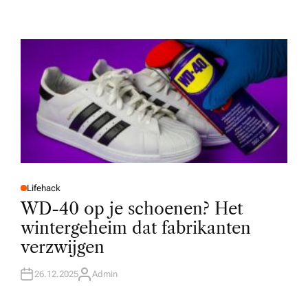
Lifehack
P
O
WD-40 op je schoenen? Het
S
T
wintergeheim dat fabrikanten
E
D
verzwijgen
I
N
26.12.2025
Admin
A
U
T
H