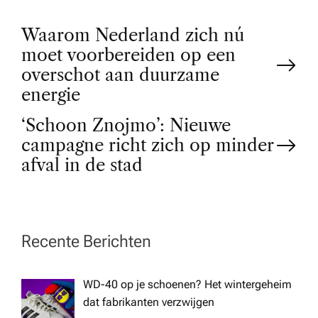
P
Waarom Nederland zich nú
moet voorbereiden op een
o
overschot aan duurzame
energie
s
‘Schoon Znojmo’: Nieuwe
t
campagne richt zich op minder
afval in de stad
n
a
Recente Berichten
v
WD-40 op je schoenen? Het wintergeheim
i
dat fabrikanten verzwijgen