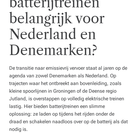
batterijtreinen
e
belangrijk voor
n
z
Nederland en
o
Denemarken?
r
gi
n
De transitie naar emissievrij vervoer staat al jaren op de
agenda van zowel Denemarken als Nederland. Op
st
trajecten waar het ontbreekt aan bovenleiding, zoals
el
kleine spoorlijnen in Groningen of de Deense regio
Jutland, is overstappen op volledig elektrische treinen
li
lastig. Hier bieden batterijtreinen een slimme
n
oplossing: ze laden op tijdens het rijden onder de
g.
draad en schakelen naadloos over op de batterij als dat
nodig is.