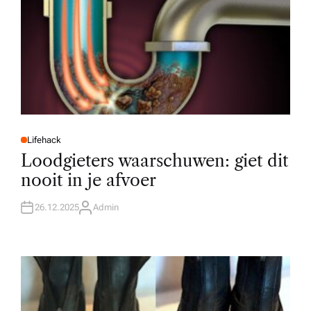
Lifehack
P
O
Loodgieters waarschuwen: giet dit
S
T
nooit in je afvoer
E
D
I
N
26.12.2025
Admin
A
U
T
H
O
R