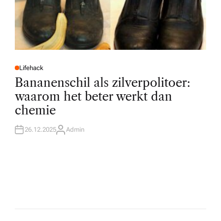
Lifehack
P
O
Bananenschil als zilverpolitoer:
S
T
waarom het beter werkt dan
E
D
chemie
I
N
26.12.2025
Admin
A
U
T
H
O
R