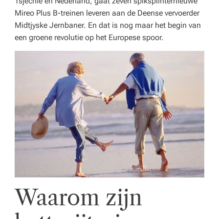
Tsjechië én Nederland, gaat zeven spiksplinternieuwe
o
Mireo Plus B-treinen leveren aan de Deense vervoerder
r
Midtjyske Jernbaner. En dat is nog maar het begin van
e
een groene revolutie op het Europese spoor.
c
a,
o
n
d
e
r
w
Waarom zijn
ij
s