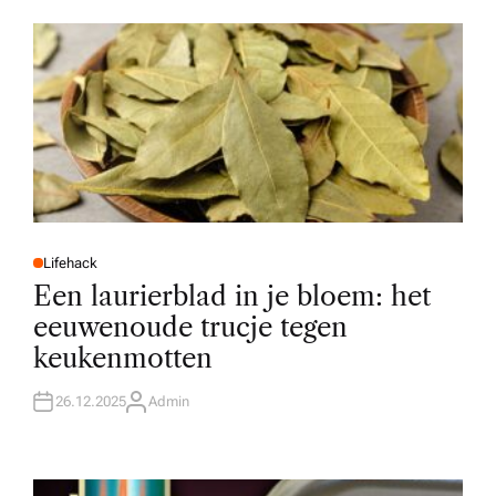
O
R
Lifehack
P
O
Een laurierblad in je bloem: het
S
T
eeuwenoude trucje tegen
E
D
keukenmotten
I
N
26.12.2025
Admin
A
U
T
H
O
R