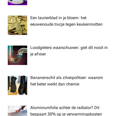
g
a
Een laurierblad in je bloem: het
eeuwenoude trucje tegen keukenmotten
t
i
Loodgieters waarschuwen: giet dit nooit in
je afvoer
o
n
Bananenschil als zilverpolitoer: waarom
het beter werkt dan chemie
Aluminiumfolie achter de radiator? Dit
bespaart 30% op je verwarmingskosten