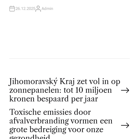
26.12.2025
Admin
A
U
T
H
O
R
P
Jihomoravský Kraj zet vol in op
zonnepanelen: tot 10 miljoen
o
kronen bespaard per jaar
Toxische emissies door
s
afvalverbranding vormen een
t
grote bedreiging voor onze
gezondheid