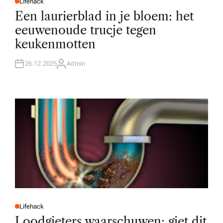
Lifehack
P
O
Een laurierblad in je bloem: het
S
T
eeuwenoude trucje tegen
E
D
keukenmotten
I
N
26.12.2025
Admin
A
U
T
H
O
R
Lifehack
P
O
Loodgieters waarschuwen: giet dit
S