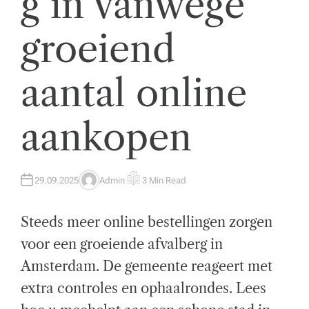
g in vanwege
t
groeiend
w
ik
aantal online
k
el
aankopen
i
n
g
29.09.2025
Admin
3 Min Read
A
E
U
S
T
T
e
H
I
Steeds meer online bestellingen zorgen
O
M
n
R
A
T
voor een groeiende afvalberg in
E
z
D
Amsterdam. De gemeente reageert met
R
E
a
A
extra controles en ophaalrondes. Lees
D
T
k