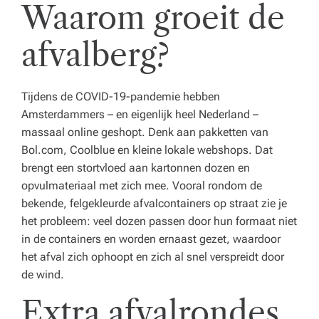
Waarom groeit de
e
n
afvalberg?
z
o
Tijdens de COVID-19-pandemie hebben
r
Amsterdammers – en eigenlijk heel Nederland –
massaal online geshopt. Denk aan pakketten van
gi
Bol.com, Coolblue en kleine lokale webshops. Dat
n
brengt een stortvloed aan kartonnen dozen en
st
opvulmateriaal met zich mee. Vooral rondom de
bekende, felgekleurde afvalcontainers op straat zie je
el
het probleem: veel dozen passen door hun formaat niet
li
in de containers en worden ernaast gezet, waardoor
het afval zich ophoopt en zich al snel verspreidt door
n
de wind.
g.
Extra afvalrondes