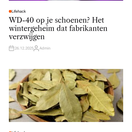
Lifehack
P
O
WD-40 op je schoenen? Het
S
T
wintergeheim dat fabrikanten
E
D
verzwijgen
I
N
26.12.2025
Admin
A
U
T
H
O
R