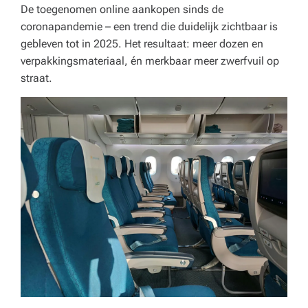
o
De toegenomen online aankopen sinds de
coronapandemie – een trend die duidelijk zichtbaar is
r
gebleven tot in 2025. Het resultaat: meer dozen en
e
verpakkingsmateriaal, én merkbaar meer zwerfvuil op
c
straat.
a,
o
n
d
e
r
w
ij
s