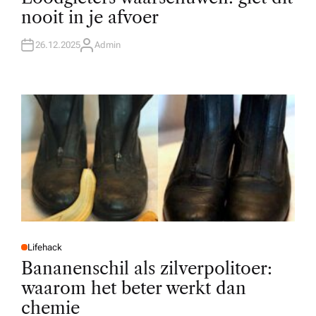
T
nooit in je afvoer
E
D
I
N
26.12.2025
Admin
A
U
T
H
O
R
Lifehack
P
O
Bananenschil als zilverpolitoer:
S
T
waarom het beter werkt dan
E
D
chemie
I
N