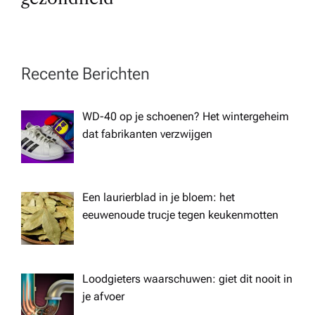
n
a
Recente Berichten
v
WD-40 op je schoenen? Het wintergeheim
i
dat fabrikanten verzwijgen
g
a
Een laurierblad in je bloem: het
eeuwenoude trucje tegen keukenmotten
t
i
Loodgieters waarschuwen: giet dit nooit in
je afvoer