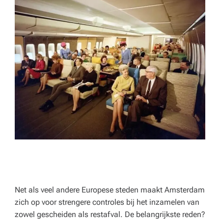
p
e
rt
a
d
v
ie
s
v
o
o
r
Net als veel andere Europese steden maakt Amsterdam
zich op voor strengere controles bij het inzamelen van
h
zowel gescheiden als restafval. De belangrijkste reden?